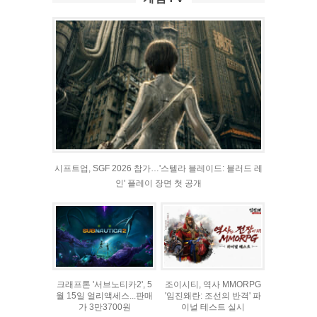
시프트업, SGF 2026 참가…'스텔라 블레이드: 블러드 레
인' 플레이 장면 첫 공개
크래프톤 '서브노티카2', 5
조이시티, 역사 MMORPG
월 15일 얼리액세스...판매
'임진왜란: 조선의 반격' 파
가 3만3700원
이널 테스트 실시