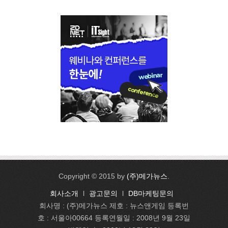
Copyright © 2015 by
(주)메가뉴스
.
회사소개
l
광고문의
l
DB마케팅문의
회사명 : (주)메가뉴스 제호 : 뉴스앤게임 등록번
호 : 서울아00664 등록연월일 : 2008년 9월 23일