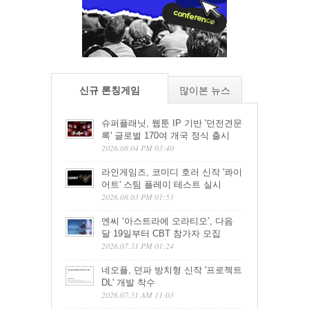
신규 론칭게임
많이본 뉴스
슈퍼플래닛, 웹툰 IP 기반 '던전견문
록' 글로벌 170여 개국 정식 출시
2026.08.04 PM 03:40
라인게임즈, 코미디 호러 신작 '콰이
어트' 스팀 플레이 테스트 실시
2026.08.03 PM 01:53
엔씨 ‘아스트라에 오라티오’, 다음
달 19일부터 CBT 참가자 모집
2026.07.31 PM 01:24
네오플, 던파 방치형 신작 '프로젝트
DL' 개발 착수
2026.07.31 AM 11:03