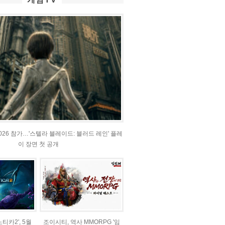
2026 참가…'스텔라 블레이드: 블러드 레인' 플레
이 장면 첫 공개
티카2', 5월
조이시티, 역사 MMORPG '임