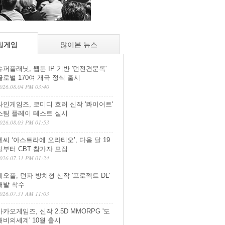
칭게임
많이본 뉴스
슈퍼플래닛, 웹툰 IP 기반 '던전견문록'
글로벌 170여 개국 정식 출시
026.08.04 PM 03:40
라인게임즈, 코미디 호러 신작 '콰이어트'
스팀 플레이 테스트 실시
026.08.03 PM 01:53
엔씨 ‘아스트라에 오라티오’, 다음 달 19
일부터 CBT 참가자 모집
026.07.31 PM 01:24
네오플, 던파 방치형 신작 '프로젝트 DL'
개발 착수
026.07.31 AM 11:03
카카오게임즈, 신작 2.5D MMORPG '도
깨비의세계' 10월 출시