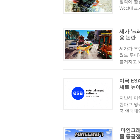
창작에 활
Wccf테크가
세가 ‘크
용 논란
세가가 오랜
월드 투어
불거지고 있
미국 ES
세로 높아
지난해 미
한다고 영
국 엔터테
‘마인크래
물 등급