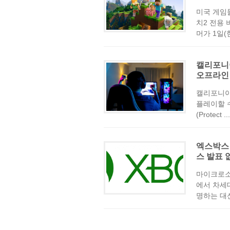
미국 게임
치2 전용
머가 1일(
캘리포니아
오프라인
캘리포니아
플레이할 
(Protect ...
엑스박스
스 발표 
마이크로소
에서 차세
명하는 대신