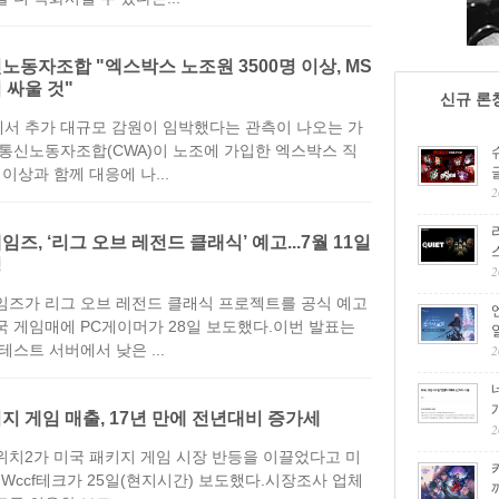
노동자조합 "엑스박스 노조원 3500명 이상, MS
 싸울 것"
신규 론
서 추가 대규모 감원이 임박했다는 관측이 나오는 가
 통신노동자조합(CWA)이 노조에 가입한 엑스박스 직
명 이상과 함께 대응에 나...
2
임즈, ‘리그 오브 레전드 클래식’ 예고...7월 11일
정
2
임즈가 리그 오브 레전드 클래식 프로젝트를 공식 예고
국 게임매에 PC게이머가 28일 보도했다.이번 발표는
테스트 서버에서 낮은 ...
2
지 게임 매출, 17년 만에 전년대비 증가세
2
위치2가 미국 패키지 게임 시장 반등을 이끌었다고 미
체 Wccf테크가 25일(현지시간) 보도했다.시장조사 업체