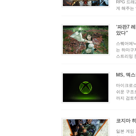
RPG 드
게 해주는 
‘파판7 
았다”
스퀘어에닉
는 하마구
스트리밍 문
MS, 엑
마이크로소
쉬운 구조
까지 검토하
코지마 히
일본 게임