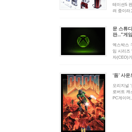
테이션5 
려 중이라고
문 스튜디
판..."
엑스박스 
임 시리즈
자(CEO)가 
‘둠’ 사
오리지널 
로버트 캐
PC게이머,