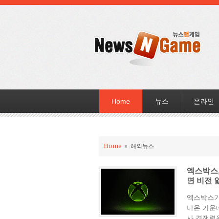
Home
뉴스
온라인
Home
»
해외뉴스
엑스박스,
면 비전 
엑스박스가
나온 가운
사 경쟁력을