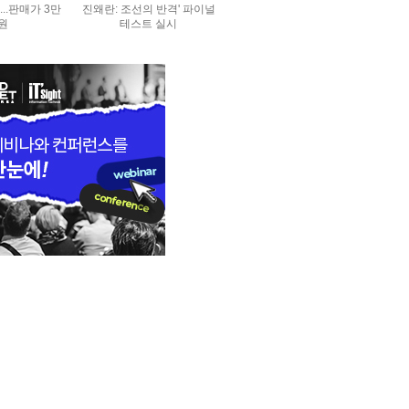
..판매가 3만
진왜란: 조선의 반격' 파이널
0원
테스트 실시