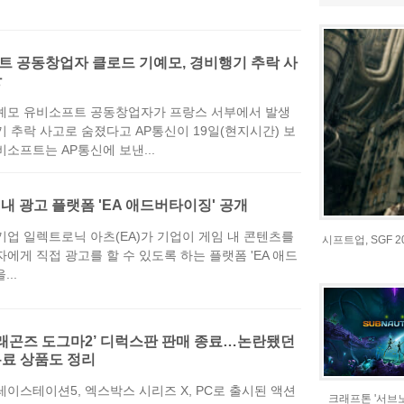
 공동창업자 클로드 기예모, 경비행기 추락 사
망
예모 유비소프트 공동창업자가 프랑스 서부에서 발생
 추락 사고로 숨졌다고 AP통신이 19일(현지시간) 보
소프트는 AP통신에 보낸...
임 내 광고 플랫폼 'EA 애드버타이징' 공개
기업 일렉트로닉 아츠(EA)가 기업이 게임 내 콘텐츠를
시프트업, SGF 
에게 직접 광고를 할 수 있도록 하는 플랫폼 'EA 애드
...
드래곤즈 도그마2’ 디럭스판 판매 종료…논란됐던
유료 상품도 정리
이스테이션5, 엑스박스 시리즈 X, PC로 출시된 액션
크래프톤 '서브노