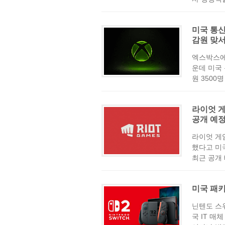
미국 통신
감원 맞서
엑스박스에
운데 미국
원 3500
라이엇 게
공개 예
라이엇 게
했다고 미
최근 공개 
미국 패키
닌텐도 스
국 IT 매