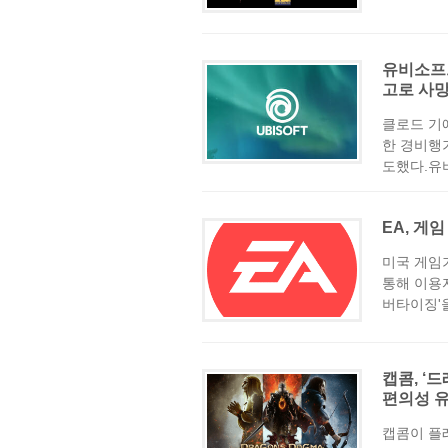
유비소프트
고로 사
클로드 기
한 경비행기
도했다.유비
EA, 게
미국 게임
통해 이용자
버타이징'을
캡콤, ‘
편의성 
캡콤이 플레