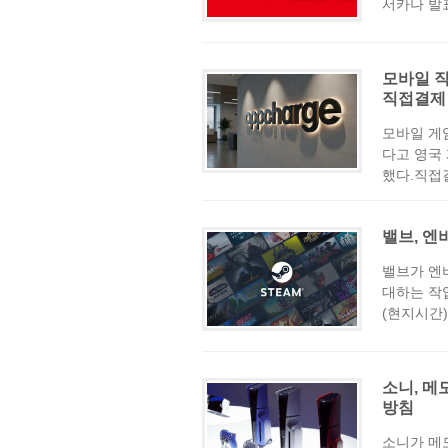
서카나 발표
모바일 
직접결제
모바일 게
다고 영국
했다.직접결
밸브, 엔
밸브가 엔
대하는 작업
(현지시간)
소니, 메
방침
소니가 메