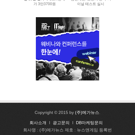
가 3만3700원
이널 테스트 실시
Copyright © 2015 by
(주)메가뉴스
.
회사소개
l
광고문의
l
DB마케팅문의
회사명 : (주)메가뉴스 제호 : 뉴스앤게임 등록번