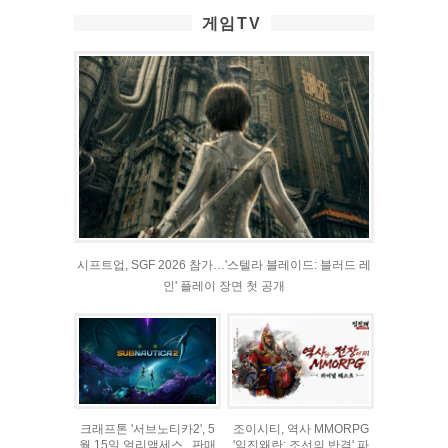
게임TV
시프트업, SGF 2026 참가…'스텔라 블레이드: 블러드 레
인' 플레이 장면 첫 공개
크래프톤 '서브노티카2', 5
조이시티, 역사 MMORPG
월 15일 얼리액세스...판매
'임진왜란: 조선의 반격' 파