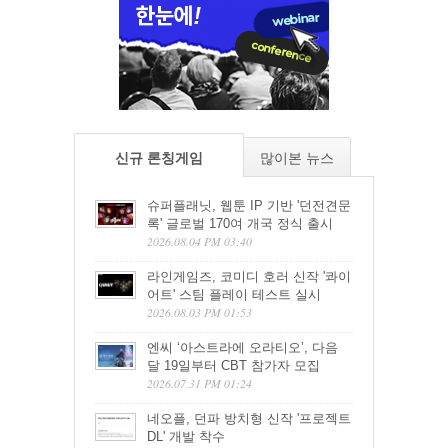
신규 론칭게임
많이본 뉴스
슈퍼플래닛, 웹툰 IP 기반 '던전견문
록' 글로벌 170여 개국 정식 출시
2026.08.04 PM 03:40
라인게임즈, 코미디 호러 신작 '콰이
어트' 스팀 플레이 테스트 실시
2026.08.03 PM 01:53
엔씨 ‘아스트라에 오라티오’, 다음
달 19일부터 CBT 참가자 모집
2026.07.31 PM 01:24
네오플, 던파 방치형 신작 '프로젝트
DL' 개발 착수