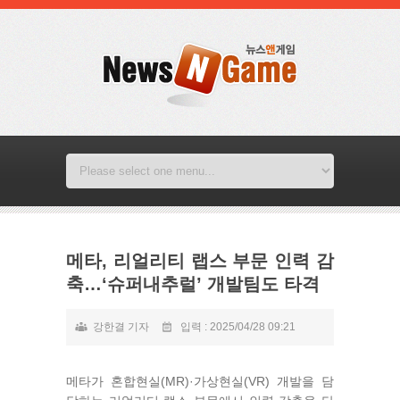
메타, 리얼리티 랩스 부문 인력 감
축…‘슈퍼내추럴’ 개발팀도 타격
강한결 기자
입력 : 2025/04/28 09:21
메타가 혼합현실(MR)·가상현실(VR) 개발을 담