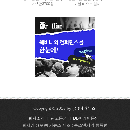
가 3만3700원
이널 테스트 실시
Copyright © 2015 by
(주)메가뉴스
.
회사소개
l
광고문의
l
DB마케팅문의
회사명 : (주)메가뉴스 제호 : 뉴스앤게임 등록번