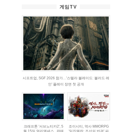
게임TV
시프트업, SGF 2026 참가…'스텔라 블레이드: 블러드 레
인' 플레이 장면 첫 공개
크래프톤 '서브노티카2', 5
조이시티, 역사 MMORPG
월 15일 얼리액세스...판매
'임진왜란: 조선의 반격' 파