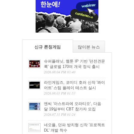
신규 론칭게임
많이본 뉴스
슈퍼플래닛, 웹툰 IP 기반 '던전견문
록' 글로벌 170여 개국 정식 출시
2026.08.04 PM 03:40
라인게임즈, 코미디 호러 신작 '콰이
어트' 스팀 플레이 테스트 실시
2026.08.03 PM 01:53
엔씨 ‘아스트라에 오라티오’, 다음
달 19일부터 CBT 참가자 모집
2026.07.31 PM 01:24
네오플, 던파 방치형 신작 '프로젝트
DL' 개발 착수