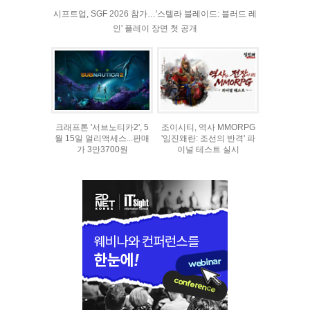
시프트업, SGF 2026 참가…'스텔라 블레이드: 블러드 레
인' 플레이 장면 첫 공개
크래프톤 '서브노티카2', 5
조이시티, 역사 MMORPG
월 15일 얼리액세스...판매
'임진왜란: 조선의 반격' 파
가 3만3700원
이널 테스트 실시