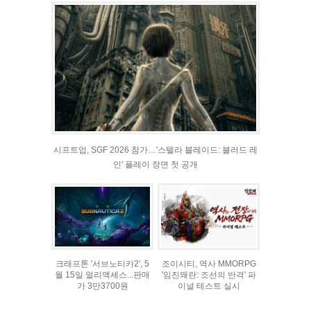
시프트업, SGF 2026 참가…'스텔라 블레이드: 블러드 레
인' 플레이 장면 첫 공개
크래프톤 '서브노티카2', 5
조이시티, 역사 MMORPG
월 15일 얼리액세스...판매
'임진왜란: 조선의 반격' 파
가 3만3700원
이널 테스트 실시