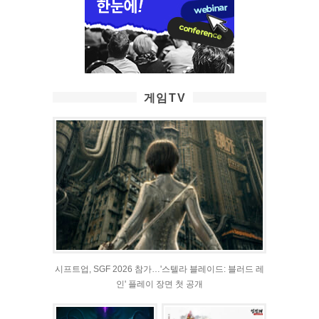
게임TV
시프트업, SGF 2026 참가…'스텔라 블레이드: 블러드 레
인' 플레이 장면 첫 공개