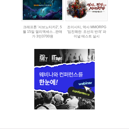
크래프톤 '서브노티카2', 5
조이시티, 역사 MMORPG
월 15일 얼리액세스...판매
'임진왜란: 조선의 반격' 파
가 3만3700원
이널 테스트 실시