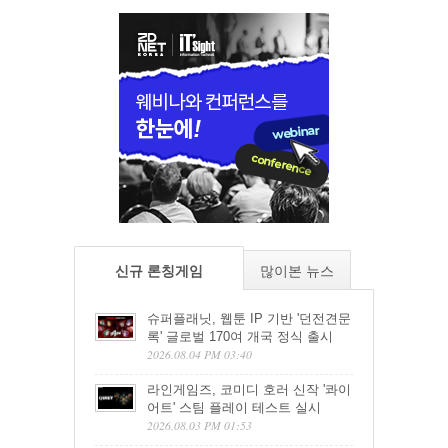
신규 론칭게임
많이본 뉴스
슈퍼플래닛, 웹툰 IP 기반 '던전견문
록' 글로벌 170여 개국 정식 출시
2026.08.04 PM 03:40
라인게임즈, 코미디 호러 신작 '콰이
어트' 스팀 플레이 테스트 실시
2026.08.03 PM 01:53