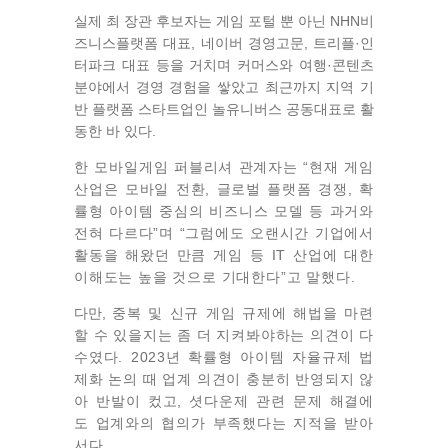
실제 최 장관 후보자는 게임 포털 뿐 아닌 NHN비
즈니스플랫폼 대표, 네이버 경영고문, 트리플·인
터파크 대표 등을 거치며 커머스와 여행·콘텐츠
분야에서 경영 경험을 쌓았고 최근까지 지역 기
반 플랫폼 스타트업인 놀유니버스 공동대표로 활
동한 바 있다.
한 모바일게임 퍼블리셔 관계자는 “현재 게임
산업은 모바일 전환, 글로벌 플랫폼 경쟁, 확
률형 아이템 중심의 비즈니스 모델 등 과거와
전혀 다르다”며 “그럼에도 오랜시간 기업에서
활동을 해왔던 만큼 게임 등 IT 산업에 대한
이해도는 높을 것으로 기대한다”고 말했다.
다만,
중복 및 신
규 게임 규제에 해법을 마련
할 수 있을지는 좀 더 지켜봐야하는 의견이 다
수였다.
2023년 확률형 아이템 자율규제 법
제화 논의 때 업계 의견이 충분히 반영되지 않
아 반발이 컸고, 셧다운제 관련 문제 해결에
도
업계와의 협의가 부족했다는 지적을 받아
서다.