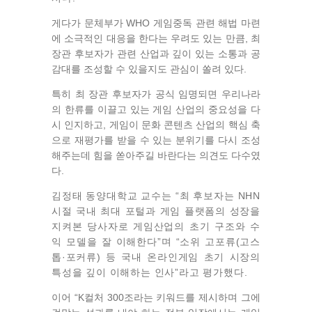
게다가 문체부가 WHO 게임중독 관련 해법 마련
에 소극적인 대응을 한다는 우려도 있는 만큼, 최
장관 후보자가 관련 산업과 깊이 있는 소통과 공
감대를 조성할 수 있을지도 관심이 쏠려 있다.
특히 최 장관 후보자가 공식 임명되면 우리나라
의 한류를 이끌고 있는 게임 산업의 중요성을 다
시 인지하고, 게임이 문화 콘텐츠 산업의 핵심 축
으로 재평가를 받을 수 있는 분위기를 다시 조성
해주는데 힘을 쏟아주길 바란다는 의견도 다수였
다.
김정태 동양대학교 교수는 “최 후보자는 NHN
시절 국내 최대 포털과 게임 플랫폼의 성장을
지켜본 당사자로 게임산업의 초기 구조와 수
익 모델을 잘 이해한다”며 “소위 고포류(고스
톱·포커류) 등 국내 온라인게임 초기 시장의
특성을 깊이 이해하는 인사”라고 평가했다.
이어 “K컬처 300조라는 키워드를 제시하며 그에