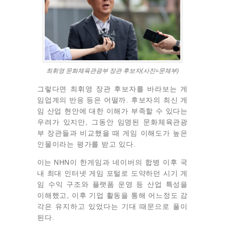
최휘영 문화체육관광부 장관 후보자(사진=문체부)
그렇다면 최휘영 장관 후보자를 바라보는 게
임업계의 반응 등은
어떨까.
후보자의
최신 게
임 산업 현안에 대한 이해가 부족할 수 있다는
우려가 있지만,
그동안
임명된 문화체육관광
부 장관들과 비교했을 때 게임 이해도가 높은
인물이라는 평가를 받고 있다.
이는
NHN이 한게임과 네이버의 합병 이후 국
내 최대 인터넷 게임 포털로 도약하던 시기
게
임 수익 구조와 플랫폼 운영 등
산업 특성을
이해했고, 이후 기업 활동을 통해 어느정도 감
각은 유지하고 있었다는
기대 때문으로
풀이
된다
.