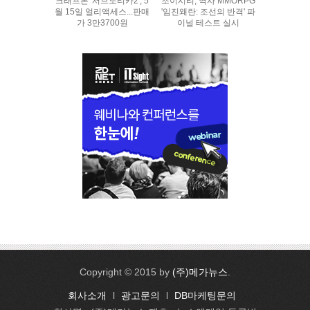
크래프톤 '서브노티카2', 5
조이시티, 역사 MMORPG
월 15일 얼리액세스...판매
'임진왜란: 조선의 반격' 파
가 3만3700원
이널 테스트 실시
Copyright © 2015 by
(주)메가뉴스
.
회사소개
l
광고문의
l
DB마케팅문의