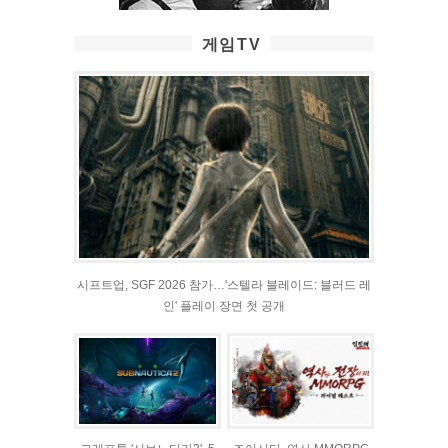
게임TV
시프트업, SGF 2026 참가…'스텔라 블레이드: 블러드 레
인' 플레이 장면 첫 공개