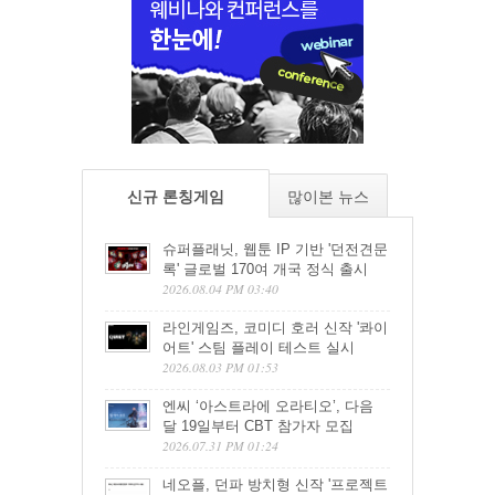
신규 론칭게임
많이본 뉴스
슈퍼플래닛, 웹툰 IP 기반 '던전견문
록' 글로벌 170여 개국 정식 출시
2026.08.04 PM 03:40
라인게임즈, 코미디 호러 신작 '콰이
어트' 스팀 플레이 테스트 실시
2026.08.03 PM 01:53
엔씨 ‘아스트라에 오라티오’, 다음
달 19일부터 CBT 참가자 모집
2026.07.31 PM 01:24
네오플, 던파 방치형 신작 '프로젝트