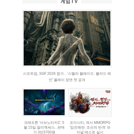
게임TV
시프트업, SGF 2026 참가…'스텔라 블레이드: 블러드 레
인' 플레이 장면 첫 공개
크래프톤 '서브노티카2', 5
조이시티, 역사 MMORPG
월 15일 얼리액세스...판매
'임진왜란: 조선의 반격' 파
가 3만3700원
이널 테스트 실시