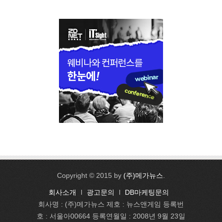
Copyright © 2015 by
(주)메가뉴스
.
회사소개
l
광고문의
l
DB마케팅문의
회사명 : (주)메가뉴스 제호 : 뉴스앤게임 등록번
호 : 서울아00664 등록연월일 : 2008년 9월 23일