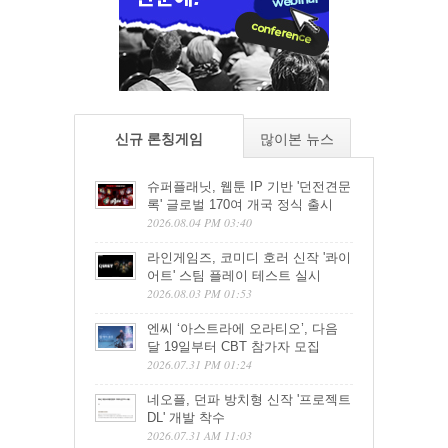
신규 론칭게임
많이본 뉴스
슈퍼플래닛, 웹툰 IP 기반 '던전견문
록' 글로벌 170여 개국 정식 출시
2026.08.04 PM 03:40
라인게임즈, 코미디 호러 신작 '콰이
어트' 스팀 플레이 테스트 실시
2026.08.03 PM 01:53
엔씨 ‘아스트라에 오라티오’, 다음
달 19일부터 CBT 참가자 모집
2026.07.31 PM 01:24
네오플, 던파 방치형 신작 '프로젝트
DL' 개발 착수
2026.07.31 AM 11:03