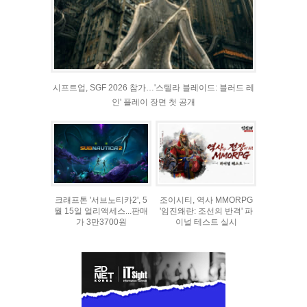
시프트업, SGF 2026 참가…'스텔라 블레이드: 블러드 레
인' 플레이 장면 첫 공개
크래프톤 '서브노티카2', 5
조이시티, 역사 MMORPG
월 15일 얼리액세스...판매
'임진왜란: 조선의 반격' 파
가 3만3700원
이널 테스트 실시