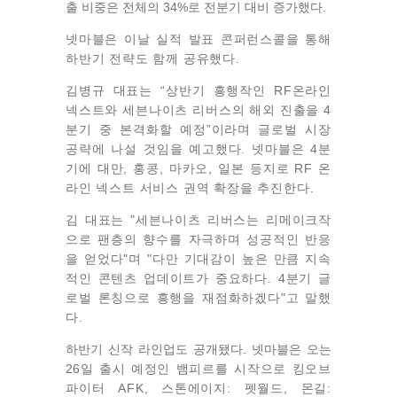
출 비중은 전체의 34%로 전분기 대비 증가했다.
넷마블은 이날 실적 발표 콘퍼런스콜을 통해
하반기 전략도 함께 공유했다.
김병규 대표는 “상반기 흥행작인 RF온라인
넥스트와 세븐나이츠 리버스의 해외 진출을 4
분기 중 본격화할 예정”이라며 글로벌 시장
공략에 나설 것임을 예고했다. 넷마블은 4분
기에 대만, 홍콩, 마카오, 일본 등지로 RF 온
라인 넥스트 서비스 권역 확장을 추진한다.
김 대표는 "세븐나이츠 리버스는 리메이크작
으로 팬층의 향수를 자극하며 성공적인 반응
을 얻었다"며 "다만 기대감이 높은 만큼 지속
적인 콘텐츠 업데이트가 중요하다. 4분기 글
로벌 론칭으로 흥행을 재점화하겠다"고 말했
다.
하반기 신작 라인업도 공개됐다. 넷마블은 오는
2
6일 출시 예정인 뱀피르를 시작으로 킹오브
파이터 AFK, 스톤에이지: 펫월드, 몬길: