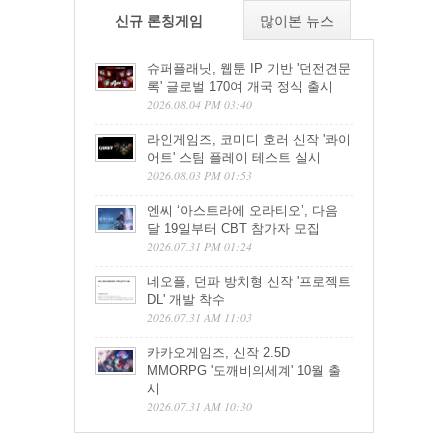
신규 론칭게임
많이본 뉴스
슈퍼플래닛, 웹툰 IP 기반 '던전견문
록' 글로벌 170여 개국 정식 출시
2026.08.04 PM 03:40
라인게임즈, 코미디 호러 신작 '콰이
어트' 스팀 플레이 테스트 실시
2026.08.03 PM 01:53
엔씨 ‘아스트라에 오라티오’, 다음
달 19일부터 CBT 참가자 모집
2026.07.31 PM 01:24
네오플, 던파 방치형 신작 '프로젝트
DL' 개발 착수
2026.07.31 AM 11:03
카카오게임즈, 신작 2.5D
MMORPG '도깨비의세계' 10월 출
시
2026.07.31 AM 10:30