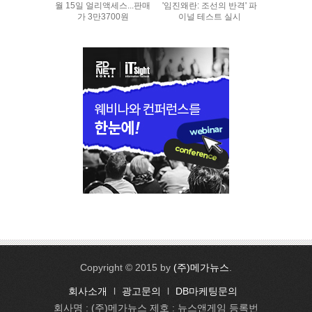
월 15일 얼리액세스...판매
'임진왜란: 조선의 반격' 파
가 3만3700원
이널 테스트 실시
Copyright © 2015 by
(주)메가뉴스
.
회사소개
l
광고문의
l
DB마케팅문의
회사명 : (주)메가뉴스 제호 : 뉴스앤게임 등록번