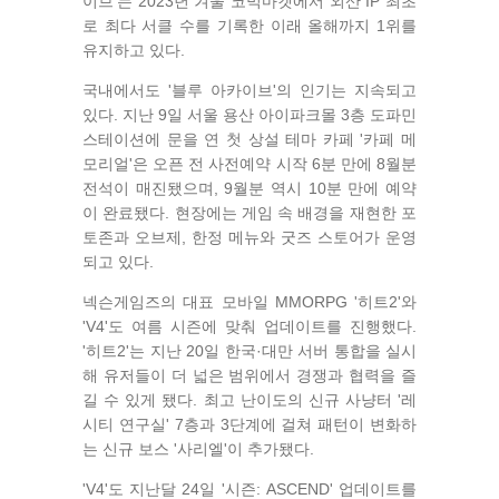
이브'는 2023년 겨울 코믹마켓에서 외산 IP 최초
로 최다 서클 수를 기록한 이래 올해까지 1위를
유지하고 있다.
국내에서도 '블루 아카이브'의 인기는 지속되고
있다. 지난 9일 서울 용산 아이파크몰 3층 도파민
스테이션에 문을 연 첫 상설 테마 카페 '카페 메
모리얼'은 오픈 전 사전예약 시작 6분 만에 8월분
전석이 매진됐으며, 9월분 역시 10분 만에 예약
이 완료됐다. 현장에는 게임 속 배경을 재현한 포
토존과 오브제, 한정 메뉴와 굿즈 스토어가 운영
되고 있다.
넥슨게임즈의 대표 모바일 MMORPG '히트2'와
'V4'도 여름 시즌에 맞춰 업데이트를 진행했다.
'히트2'는 지난 20일 한국·대만 서버 통합을 실시
해 유저들이 더 넓은 범위에서 경쟁과 협력을 즐
길 수 있게 됐다. 최고 난이도의 신규 사냥터 '레
시티 연구실' 7층과 3단계에 걸쳐 패턴이 변화하
는 신규 보스 '사리엘'이 추가됐다.
'V4'도 지난달 24일 '시즌: ASCEND' 업데이트를