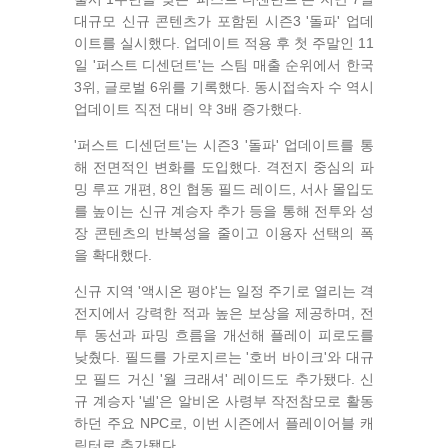
대규모 신규 콘텐츠가 포함된 시즌3 '돌파' 업데
이트를 실시했다. 업데이트 적용 후 첫 주말인 11
일 '퍼스트 디센던트'는 스팀 매출 순위에서 한국
3위, 글로벌 6위를 기록했다. 동시접속자 수 역시
업데이트 직전 대비 약 3배 증가했다.
'퍼스트 디센던트'는 시즌3 '돌파' 업데이트를 통
해 전면적인 변화를 도입했다. 격전지 중심의 파
밍 루프 개편, 8인 협동 필드 레이드, 서사 몰입도
를 높이는 신규 계승자 추가 등을 통해 전투와 성
장 콘텐츠의 반복성을 줄이고 이용자 선택의 폭
을 확대했다.
신규 지역 '액시온 평야'는 일정 주기로 열리는 격
전지에서 강력한 적과 높은 보상을 제공하며, 전
투 동선과 파밍 흐름을 개선해 플레이 피로도를
낮췄다. 필드를 가로지르는 '호버 바이크'와 대규
모 필드 거신 '월 크래셔' 레이드도 추가됐다. 신
규 계승자 '넬'은 알비온 사령부 작전참모로 활동
하던 주요 NPC로, 이번 시즌에서 플레이어블 캐
릭터로 추가됐다.