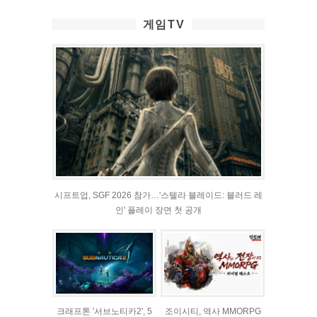
게임TV
시프트업, SGF 2026 참가…'스텔라 블레이드: 블러드 레
인' 플레이 장면 첫 공개
크래프톤 '서브노티카2', 5
조이시티, 역사 MMORPG