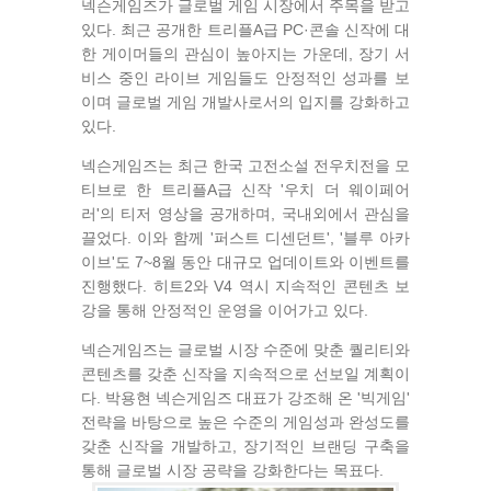
넥슨게임즈가 글로벌 게임 시장에서 주목을 받고
있다. 최근 공개한 트리플A급 PC·콘솔 신작에 대
한 게이머들의 관심이 높아지는 가운데, 장기 서
비스 중인 라이브 게임들도 안정적인 성과를 보
이며 글로벌 게임 개발사로서의 입지를 강화하고
있다.
넥슨게임즈는 최근 한국 고전소설 전우치전을 모
티브로 한 트리플A급 신작 '우치 더 웨이페어
러'의 티저 영상을 공개하며, 국내외에서 관심을
끌었다. 이와 함께 '퍼스트 디센던트', '블루 아카
이브'도 7~8월 동안 대규모 업데이트와 이벤트를
진행했다. 히트2와 V4 역시 지속적인 콘텐츠 보
강을 통해 안정적인 운영을 이어가고 있다.
넥슨게임즈는 글로벌 시장 수준에 맞춘 퀄리티와
콘텐츠를 갖춘 신작을 지속적으로 선보일 계획이
다. 박용현 넥슨게임즈 대표가 강조해 온 '빅게임'
전략을 바탕으로 높은 수준의 게임성과 완성도를
갖춘 신작을 개발하고, 장기적인 브랜딩 구축을
통해 글로벌 시장 공략을 강화한다는 목표다.