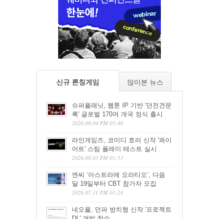
신규 론칭게임
많이본 뉴스
슈퍼플래닛, 웹툰 IP 기반 '던전견문
록' 글로벌 170여 개국 정식 출시
2026.08.04 PM 03:40
라인게임즈, 코미디 호러 신작 '콰이
어트' 스팀 플레이 테스트 실시
2026.08.03 PM 01:53
엔씨 ‘아스트라에 오라티오’, 다음
달 19일부터 CBT 참가자 모집
2026.07.31 PM 01:24
네오플, 던파 방치형 신작 '프로젝트
DL' 개발 착수