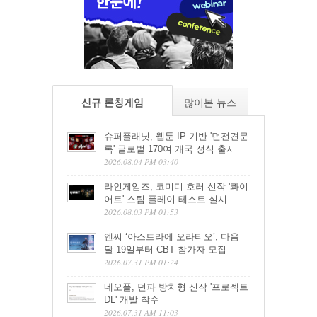
신규 론칭게임
많이본 뉴스
슈퍼플래닛, 웹툰 IP 기반 '던전견문
록' 글로벌 170여 개국 정식 출시
2026.08.04 PM 03:40
라인게임즈, 코미디 호러 신작 '콰이
어트' 스팀 플레이 테스트 실시
2026.08.03 PM 01:53
엔씨 ‘아스트라에 오라티오’, 다음
달 19일부터 CBT 참가자 모집
2026.07.31 PM 01:24
네오플, 던파 방치형 신작 '프로젝트
DL' 개발 착수
2026.07.31 AM 11:03