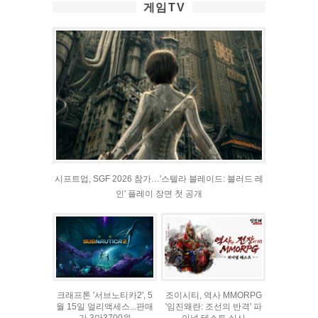
게임TV
시프트업, SGF 2026 참가…'스텔라 블레이드: 블러드 레
인' 플레이 장면 첫 공개
크래프톤 '서브노티카2', 5
조이시티, 역사 MMORPG
월 15일 얼리액세스...판매
'임진왜란: 조선의 반격' 파