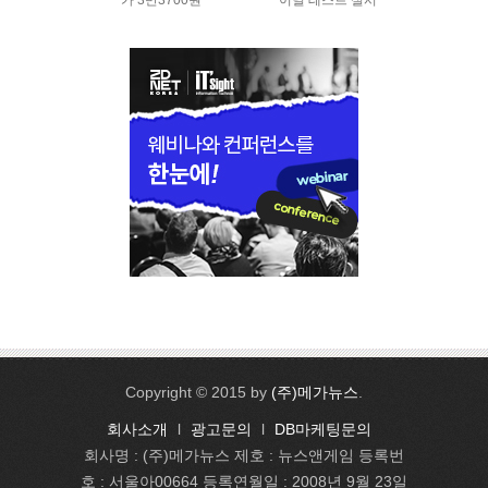
가 3만3700원
이널 테스트 실시
Copyright © 2015 by
(주)메가뉴스
.
회사소개
l
광고문의
l
DB마케팅문의
회사명 : (주)메가뉴스 제호 : 뉴스앤게임 등록번
호 : 서울아00664 등록연월일 : 2008년 9월 23일