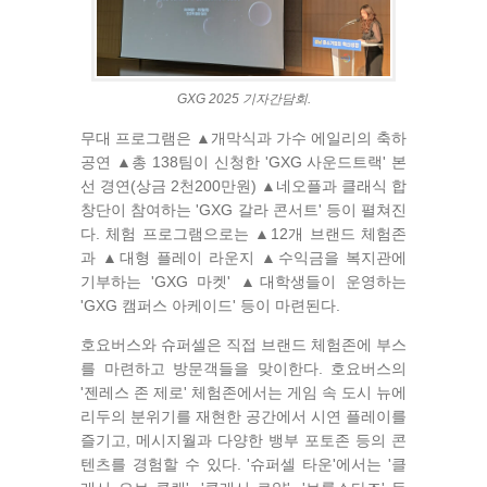
GXG 2025 기자간담회.
무대 프로그램은 ▲개막식과 가수 에일리의 축하
공연 ▲총 138팀이 신청한 'GXG 사운드트랙' 본
선 경연(상금 2천200만원) ▲네오플과 클래식 합
창단이 참여하는 'GXG 갈라 콘서트' 등이 펼쳐진
다. 체험 프로그램으로는 ▲12개 브랜드 체험존
과 ▲대형 플레이 라운지 ▲수익금을 복지관에
기부하는 'GXG 마켓' ▲대학생들이 운영하는
'GXG 캠퍼스 아케이드' 등이 마련된다.
호요버스와 슈퍼셀은 직접 브랜드 체험존에 부스
를 마련하고 방문객들을 맞이한다. 호요버스의
'젠레스 존 제로' 체험존에서는 게임 속 도시 뉴에
리두의 분위기를 재현한 공간에서 시연 플레이를
즐기고, 메시지월과 다양한 뱅부 포토존 등의 콘
텐츠를 경험할 수 있다. '슈퍼셀 타운'에서는 '클