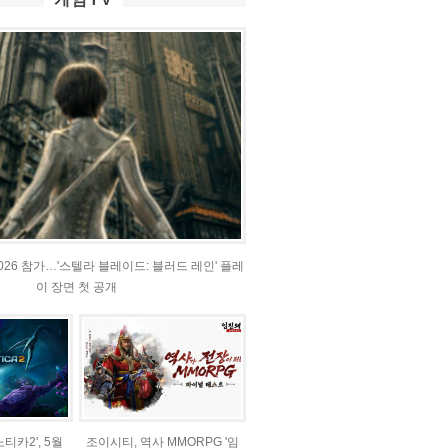
2026 참가…'스텔라 블레이드: 블러드 레인' 플레
이 장면 첫 공개
티카2', 5월
조이시티, 역사 MMORPG '임