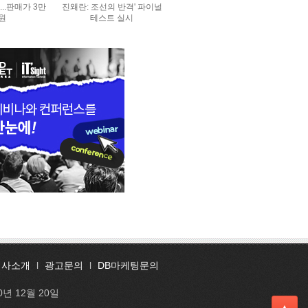
..판매가 3만
진왜란: 조선의 반격' 파이널
0원
테스트 실시
회사소개
l
광고문의
l
DB마케팅문의
0년 12월 20일
▲