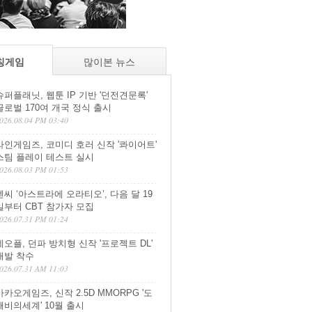
칭게임
많이본 뉴스
슈퍼플래닛, 웹툰 IP 기반 '던전견문록'
글로벌 170여 개국 정식 출시
026.08.04 PM 03:40
라인게임즈, 코미디 호러 신작 '콰이어트'
스팀 플레이 테스트 실시
026.08.03 PM 01:53
엔씨 ‘아스트라에 오라티오’, 다음 달 19
일부터 CBT 참가자 모집
026.07.31 PM 01:24
네오플, 던파 방치형 신작 '프로젝트 DL'
개발 착수
026.07.31 AM 11:03
카카오게임즈, 신작 2.5D MMORPG '도
깨비의세계' 10월 출시