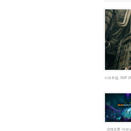
시프트업, SGF 
크래프톤 '서브노