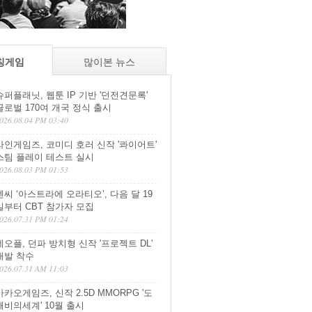
칭게임
많이본 뉴스
슈퍼플래닛, 웹툰 IP 기반 '던전견문록'
글로벌 170여 개국 정식 출시
026.08.04 PM 03:40
라인게임즈, 코미디 호러 신작 '콰이어트'
스팀 플레이 테스트 실시
026.08.03 PM 01:53
엔씨 ‘아스트라에 오라티오’, 다음 달 19
일부터 CBT 참가자 모집
026.07.31 PM 01:24
네오플, 던파 방치형 신작 '프로젝트 DL'
개발 착수
026.07.31 AM 11:03
카카오게임즈, 신작 2.5D MMORPG '도
깨비의세계' 10월 출시