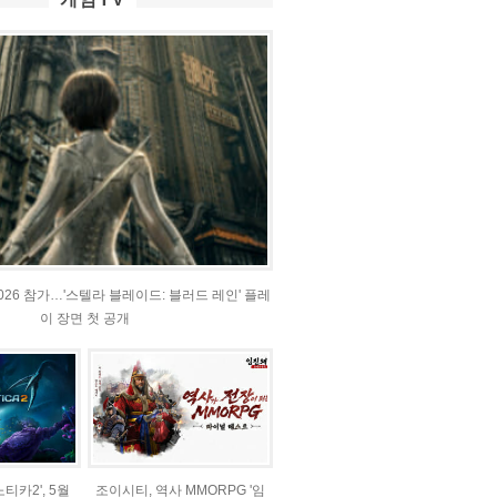
2026 참가…'스텔라 블레이드: 블러드 레인' 플레
이 장면 첫 공개
티카2', 5월
조이시티, 역사 MMORPG '임