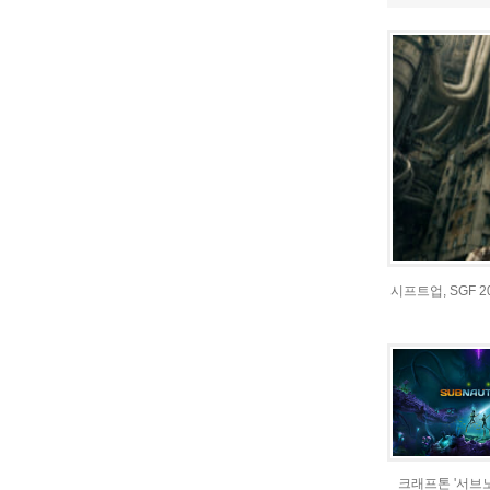
시프트업, SGF 
크래프톤 '서브노