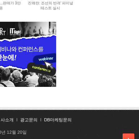
..판매가 3만
진왜란: 조선의 반격' 파이널
0원
테스트 실시
회사소개
l
광고문의
l
DB마케팅문의
0년 12월 20일
▲