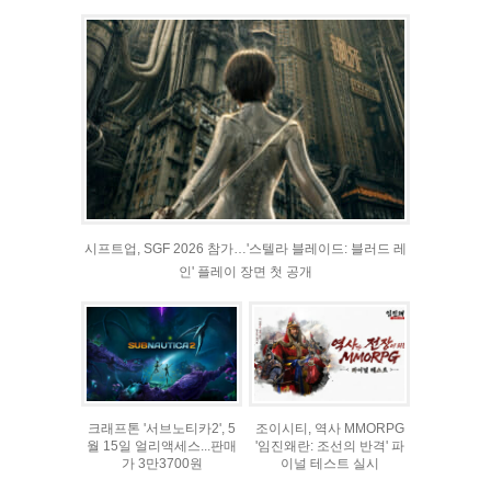
시프트업, SGF 2026 참가…'스텔라 블레이드: 블러드 레
인' 플레이 장면 첫 공개
크래프톤 '서브노티카2', 5
조이시티, 역사 MMORPG
월 15일 얼리액세스...판매
'임진왜란: 조선의 반격' 파
가 3만3700원
이널 테스트 실시