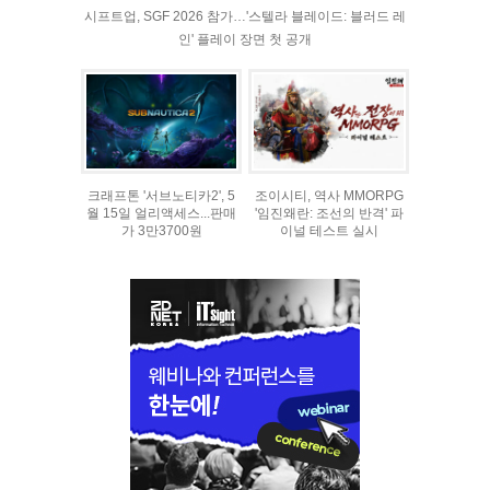
시프트업, SGF 2026 참가…'스텔라 블레이드: 블러드 레
인' 플레이 장면 첫 공개
크래프톤 '서브노티카2', 5
조이시티, 역사 MMORPG
월 15일 얼리액세스...판매
'임진왜란: 조선의 반격' 파
가 3만3700원
이널 테스트 실시