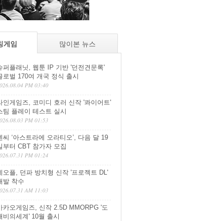
칭게임
많이본 뉴스
슈퍼플래닛, 웹툰 IP 기반 '던전견문록'
글로벌 170여 개국 정식 출시
026.08.04 PM 03:40
라인게임즈, 코미디 호러 신작 '콰이어트'
스팀 플레이 테스트 실시
026.08.03 PM 01:53
엔씨 ‘아스트라에 오라티오’, 다음 달 19
일부터 CBT 참가자 모집
026.07.31 PM 01:24
네오플, 던파 방치형 신작 '프로젝트 DL'
개발 착수
026.07.31 AM 11:03
카카오게임즈, 신작 2.5D MMORPG '도
깨비의세계' 10월 출시