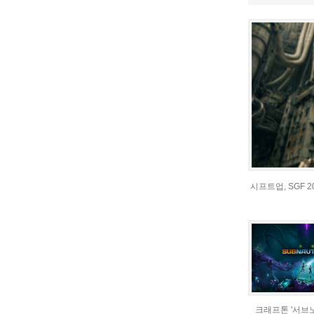
시프트업, SGF 
크래프톤 '서브노