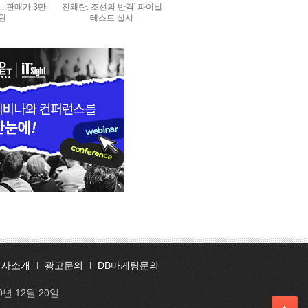
..판매가 3만
진왜란: 조선의 반격' 파이널
0원
테스트 실시
회사소개
l
광고문의
l
DB마케팅문의
0년 12월 20일
▲