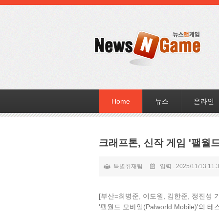
Home
뉴스
온라인
크래프톤, 신작 게임 '팰월
특별취재팀
입력 : 2025/11/13 11:
[부산=최병준, 이도원, 김한준, 정진성 
'팰월드 모바일(Palworld Mobile)'