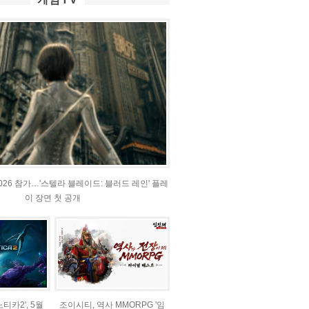
2026 참가…'스텔라 블레이드: 블러드 레인' 플레
이 장면 첫 공개
티카2', 5월
조이시티, 역사 MMORPG '임