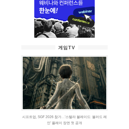
게임TV
시프트업, SGF 2026 참가…'스텔라 블레이드: 블러드 레
인' 플레이 장면 첫 공개