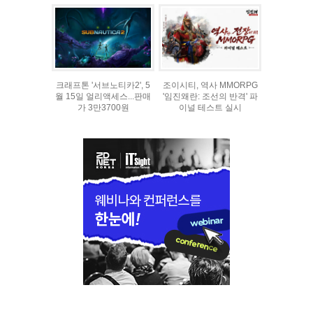
크래프톤 '서브노티카2', 5
조이시티, 역사 MMORPG
월 15일 얼리액세스...판매
'임진왜란: 조선의 반격' 파
가 3만3700원
이널 테스트 실시