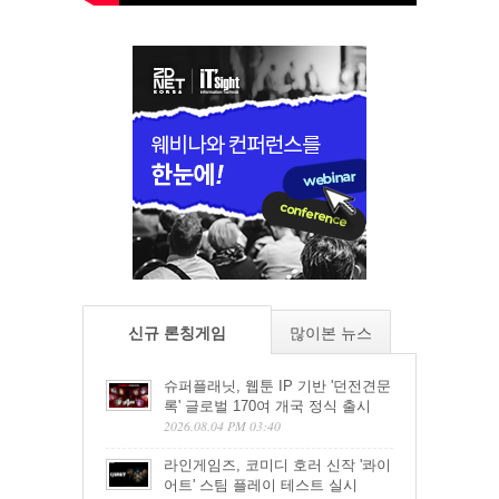
신규 론칭게임
많이본 뉴스
슈퍼플래닛, 웹툰 IP 기반 '던전견문
록' 글로벌 170여 개국 정식 출시
2026.08.04 PM 03:40
라인게임즈, 코미디 호러 신작 '콰이
어트' 스팀 플레이 테스트 실시