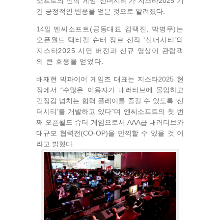
소프트의 신작 게임 ‘신더시티’가 지스타2025 기
간 긍정적인 반응을 얻은 것으로 알려졌다.
14일
엔씨소프트(공동대표 김택진, 박병무
)는
오픈월드 택티컬 슈터 장르 신작 ‘신더시티
’의
지스타2025
시연 버전과
신규 영상이
관람객
의 큰 호응을 얻었다.
배재현 빅파이어 게임즈 대표는 지스타2025 현
장에서 “수많은 이용자가 내러티브에 몰입하고
긴장감 넘치는 협력 플레이를 즐길 수 있도록 ‘신
더시티’를 개발하고 있다”며 엔씨소프트의 첫 번
째 오픈월드 슈터 게임으로서 AAA급 내러티브와
대규모 협력전(CO-OP)을 만끽할 수 있을 것”이
라고 밝혔다.