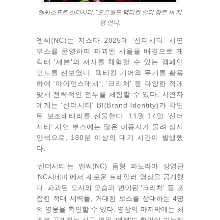
엔씨소프트 신더시티, “오픈월드 택티컬 슈터 장르 새 지
평 연다.
엔씨(NC)는 지스타 2025에 ‘신더시티’ 시연
부스를 운영하며 파괴된 서울을 배경으로 캐
릭터 '세븐'의 서사를 체험할 수 있는 캠페인
모드를 선보였다. 택티컬 기어와 무기를 활용
하여 '아이언스매셔', '크리처' 등 다양한 적에
맞서 전략적인 전투를 체험할 수 있다. 시연자
에게는 ‘신더시티’ BI(Brand Identity)가 각인
된 보조배터리를 선물한다. 11월 14일 ‘신더
시티’ 시연 부스에는 많은 이용자가 몰려 상시
만석으로, 180분 이상의 대기 시간이 발생했
다.
‘신더시티’는 엔씨(NC) 돔형 파노라마 상영관
‘NC시네마’에서 새로운 트레일러 영상을 공개했
다. 파괴된 도시의 모습과 변이된 '크리처' 등 포
함한 적대 세력들, 거대한 보스를 상대하는 4명
의 영웅을 확인할 수 있다. 영상의 마지막에는 최