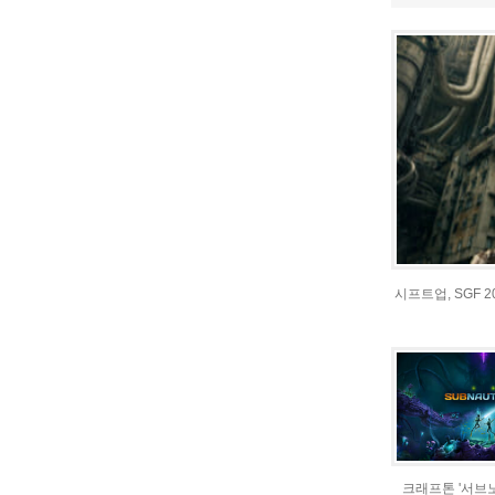
시프트업, SGF 
크래프톤 '서브노