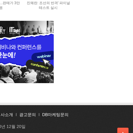
..판매가 3만
진왜란: 조선의 반격' 파이널
0원
테스트 실시
회사소개
l
광고문의
l
DB마케팅문의
0년 12월 20일
▲