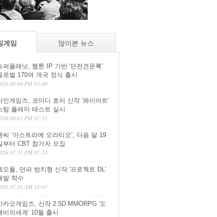
칭게임
많이본 뉴스
슈퍼플래닛, 웹툰 IP 기반 '던전견문록'
글로벌 170여 개국 정식 출시
026.08.04 PM 03:40
라인게임즈, 코미디 호러 신작 '콰이어트'
스팀 플레이 테스트 실시
026.08.03 PM 01:53
엔씨 ‘아스트라에 오라티오’, 다음 달 19
일부터 CBT 참가자 모집
026.07.31 PM 01:24
네오플, 던파 방치형 신작 '프로젝트 DL'
개발 착수
026.07.31 AM 11:03
카카오게임즈, 신작 2.5D MMORPG '도
깨비의세계' 10월 출시