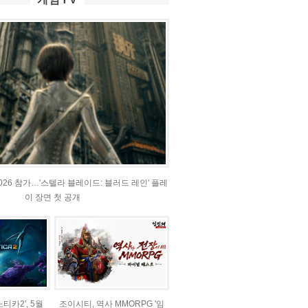
2026 참가…'스텔라 블레이드: 블러드 레인' 플레
이 장면 첫 공개
티카2', 5월
조이시티, 역사 MMORPG '임