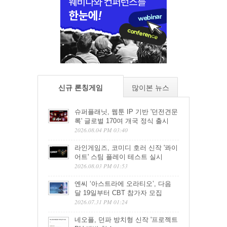
신규 론칭게임
많이본 뉴스
슈퍼플래닛, 웹툰 IP 기반 '던전견문
록' 글로벌 170여 개국 정식 출시
2026.08.04 PM 03:40
라인게임즈, 코미디 호러 신작 '콰이
어트' 스팀 플레이 테스트 실시
2026.08.03 PM 01:53
엔씨 ‘아스트라에 오라티오’, 다음
달 19일부터 CBT 참가자 모집
2026.07.31 PM 01:24
네오플, 던파 방치형 신작 '프로젝트