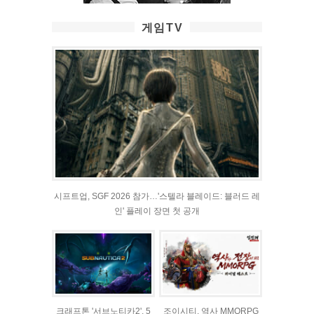
게임TV
시프트업, SGF 2026 참가…'스텔라 블레이드: 블러드 레
인' 플레이 장면 첫 공개
크래프톤 '서브노티카2', 5
조이시티, 역사 MMORPG