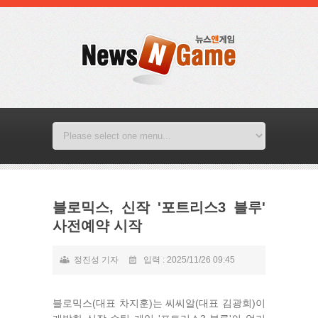
블로믹스, 신작 '포트리스3 블루'
사전예약 시작
정진성 기자
입력 : 2025/11/26 09:45
블로믹스(대표 차지훈)는 씨씨알(대표 김광회)이