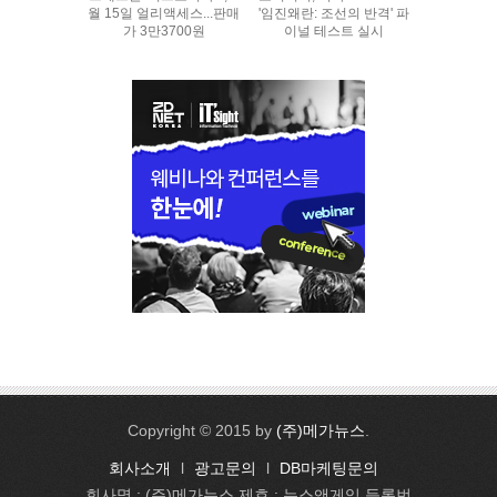
월 15일 얼리액세스...판매
'임진왜란: 조선의 반격' 파
가 3만3700원
이널 테스트 실시
Copyright © 2015 by
(주)메가뉴스
.
회사소개
l
광고문의
l
DB마케팅문의
회사명 : (주)메가뉴스 제호 : 뉴스앤게임 등록번