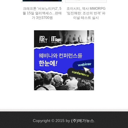
크래프톤 '서브노티카2', 5
조이시티, 역사 MMORPG
월 15일 얼리액세스...판매
'임진왜란: 조선의 반격' 파
가 3만3700원
이널 테스트 실시
Copyright © 2015 by
(주)메가뉴스
.