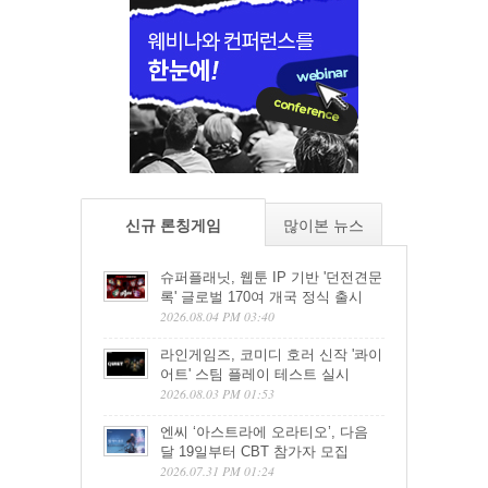
신규 론칭게임
많이본 뉴스
슈퍼플래닛, 웹툰 IP 기반 '던전견문
록' 글로벌 170여 개국 정식 출시
2026.08.04 PM 03:40
라인게임즈, 코미디 호러 신작 '콰이
어트' 스팀 플레이 테스트 실시
2026.08.03 PM 01:53
엔씨 ‘아스트라에 오라티오’, 다음
달 19일부터 CBT 참가자 모집
2026.07.31 PM 01:24