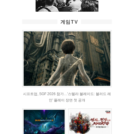
게임TV
시프트업, SGF 2026 참가…'스텔라 블레이드: 블러드 레
인' 플레이 장면 첫 공개