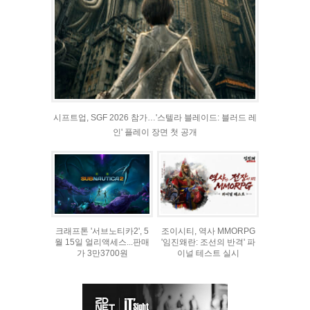
시프트업, SGF 2026 참가…'스텔라 블레이드: 블러드 레
인' 플레이 장면 첫 공개
크래프톤 '서브노티카2', 5
조이시티, 역사 MMORPG
월 15일 얼리액세스...판매
'임진왜란: 조선의 반격' 파
가 3만3700원
이널 테스트 실시