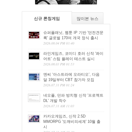
신규 론칭게임
많이본 뉴스
슈퍼플래닛, 웹툰 IP 기반 '던전견문
록' 글로벌 170여 개국 정식 출시
2026.08.04 PM 03:40
라인게임즈, 코미디 호러 신작 '콰이
어트' 스팀 플레이 테스트 실시
2026.08.03 PM 01:53
엔씨 ‘아스트라에 오라티오’, 다음
달 19일부터 CBT 참가자 모집
2026.07.31 PM 01:24
네오플, 던파 방치형 신작 '프로젝트
DL' 개발 착수
2026.07.31 AM 11:03
카카오게임즈, 신작 2.5D
MMORPG '도깨비의세계' 10월 출
시