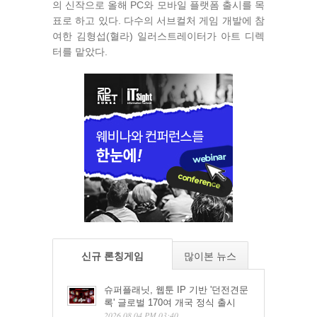
의 신작으로 올해 PC와 모바일 플랫폼 출시를 목
표로 하고 있다. 다수의 서브컬처 게임 개발에 참
여한 김형섭(혈라) 일러스트레이터가 아트 디렉
터를 맡았다.
신규 론칭게임
많이본 뉴스
슈퍼플래닛, 웹툰 IP 기반 '던전견문
록' 글로벌 170여 개국 정식 출시
2026.08.04 PM 03:40