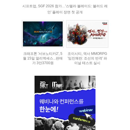
시프트업, SGF 2026 참가…'스텔라 블레이드: 블러드 레
인' 플레이 장면 첫 공개
크래프톤 '서브노티카2', 5
조이시티, 역사 MMORPG
월 15일 얼리액세스...판매
'임진왜란: 조선의 반격' 파
가 3만3700원
이널 테스트 실시