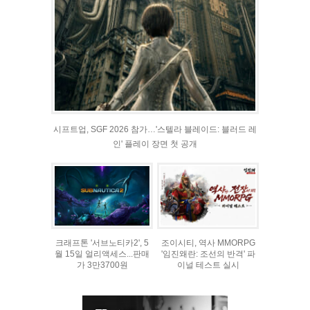
시프트업, SGF 2026 참가…'스텔라 블레이드: 블러드 레
인' 플레이 장면 첫 공개
크래프톤 '서브노티카2', 5
조이시티, 역사 MMORPG
월 15일 얼리액세스...판매
'임진왜란: 조선의 반격' 파
가 3만3700원
이널 테스트 실시