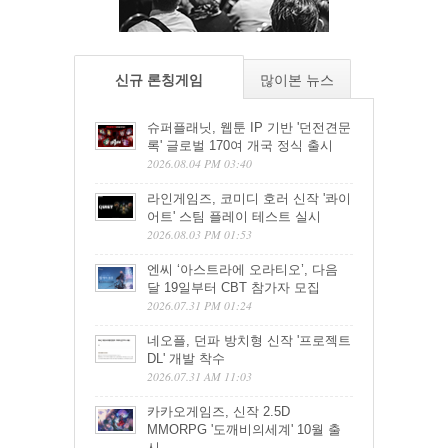
신규 론칭게임
많이본 뉴스
슈퍼플래닛, 웹툰 IP 기반 '던전견문
록' 글로벌 170여 개국 정식 출시
2026.08.04 PM 03:40
라인게임즈, 코미디 호러 신작 '콰이
어트' 스팀 플레이 테스트 실시
2026.08.03 PM 01:53
엔씨 ‘아스트라에 오라티오’, 다음
달 19일부터 CBT 참가자 모집
2026.07.31 PM 01:24
네오플, 던파 방치형 신작 '프로젝트
DL' 개발 착수
2026.07.31 AM 11:03
카카오게임즈, 신작 2.5D
MMORPG '도깨비의세계' 10월 출
시