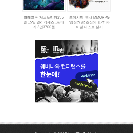
크래프톤 '서브노티카2', 5
조이시티, 역사 MMORPG
월 15일 얼리액세스...판매
'임진왜란: 조선의 반격' 파
가 3만3700원
이널 테스트 실시