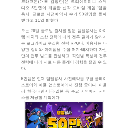
크래프톤(대표 김창한)은 크리에이티브 스튜
디오 5민랩이 개발한
신작 모바일 게임 '템빨
용사' 글로벌 사전예약자 수가 50만
명을 돌파
했다고 11일 밝혔다
오는 26일 글로벌 출시를 앞둔 템빨용사는 아이
템 배치와 조합 전략에 따라 전투 결과가 달라지
는 로그라이크 수집형 전략 RPG다. 이용자는 다
양한 장비와 아이템을 수집·머지·배치하며 자신
만의 전투 빌드를 완성하고, 직업별 특성과 전투
전략에 따라 서로 다른 플레이 경험을 즐길 수 있
다.
5민랩은 현재 템빨용사 사전예약을 구글 플레이
스토어와 애플 앱스토어에서 진행 중이다. 아울
러 한국·대만·미국·일본 등 주요 지역에서 서비
스를 제공할 계획이다.