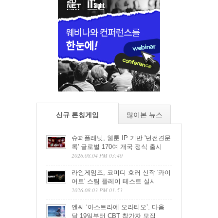
신규 론칭게임
많이본 뉴스
슈퍼플래닛, 웹툰 IP 기반 '던전견문
록' 글로벌 170여 개국 정식 출시
2026.08.04 PM 03:40
라인게임즈, 코미디 호러 신작 '콰이
어트' 스팀 플레이 테스트 실시
2026.08.03 PM 01:53
엔씨 ‘아스트라에 오라티오’, 다음
달 19일부터 CBT 참가자 모집