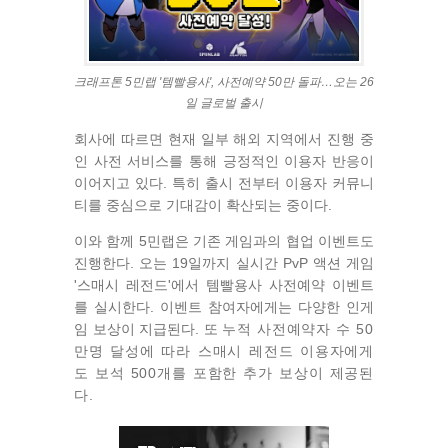
크래프톤 5민랩 '템빨용사', 사전예약 50만 돌파…오는 26
일 글로벌 출시
회사에 따르면 현재 일부 해외 지역에서 진행 중
인 사전 서비스를 통해 긍정적인 이용자 반응이
이어지고 있다. 특히 출시 전부터 이용자 커뮤니
티를 중심으로 기대감이 확산되는 중이다.
이와 함께 5민랩은 기존 게임과의 협업 이벤트도
진행한다. 오는 19일까지 실시간 PvP 액션 게임
'스매시 레전드'에서 템빨용사 사전예약 이벤트
를 실시한다. 이벤트 참여자에게는 다양한 인게
임 보상이 지급된다. 또
누적
사전예약자
수
50
만명
달성에
따라
스매시
레전드
이용자에게
도
보석
500개를
포함한 추가 보상이 제공된
다.