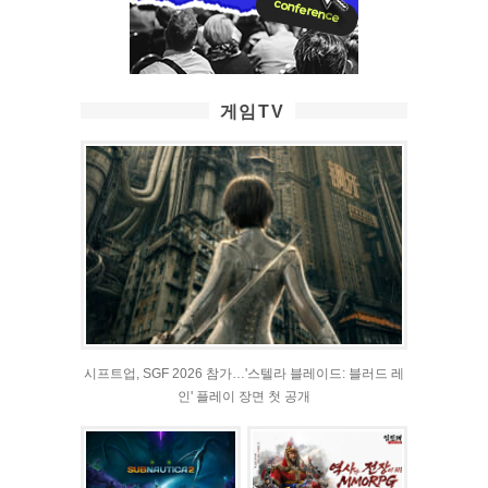
게임TV
시프트업, SGF 2026 참가…'스텔라 블레이드: 블러드 레
인' 플레이 장면 첫 공개