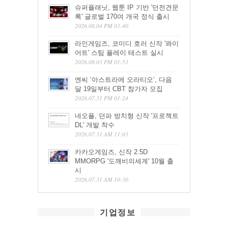
슈퍼플래닛, 웹툰 IP 기반 '던전견문
록' 글로벌 170여 개국 정식 출시
2026.08.04 PM 03:40
라인게임즈, 코미디 호러 신작 '콰이
어트' 스팀 플레이 테스트 실시
2026.08.03 PM 01:53
엔씨 ‘아스트라에 오라티오’, 다음
달 19일부터 CBT 참가자 모집
2026.07.31 PM 01:24
네오플, 던파 방치형 신작 '프로젝트
DL' 개발 착수
2026.07.31 AM 11:03
카카오게임즈, 신작 2.5D
MMORPG '도깨비의세계' 10월 출
시
2026.07.31 AM 10:30
기업정보