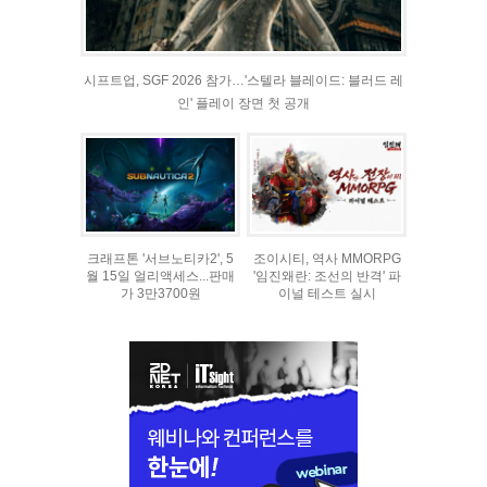
시프트업, SGF 2026 참가…'스텔라 블레이드: 블러드 레
인' 플레이 장면 첫 공개
크래프톤 '서브노티카2', 5
조이시티, 역사 MMORPG
월 15일 얼리액세스...판매
'임진왜란: 조선의 반격' 파
가 3만3700원
이널 테스트 실시