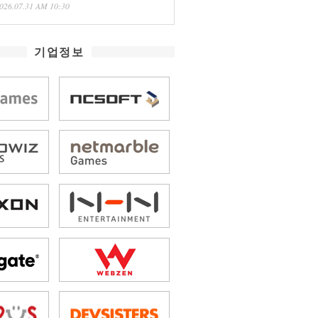
026.07.31 AM 10:30
기업정보