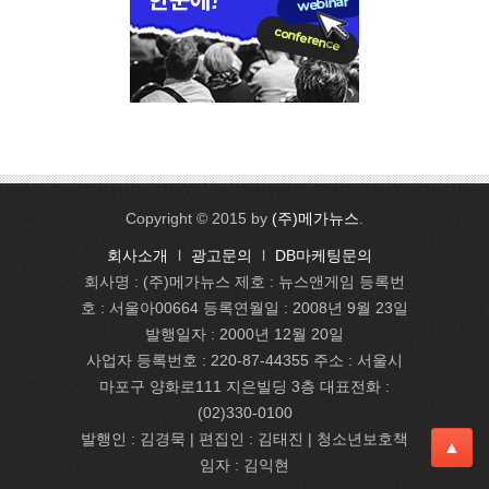
Copyright © 2015 by
(주)메가뉴스
.
회사소개
l
광고문의
l
DB마케팅문의
회사명 : (주)메가뉴스 제호 : 뉴스앤게임 등록번
호 : 서울아00664 등록연월일 : 2008년 9월 23일
발행일자 : 2000년 12월 20일
사업자 등록번호 : 220-87-44355 주소 : 서울시
마포구 양화로111 지은빌딩 3층 대표전화 :
(02)330-0100
발행인 : 김경묵 | 편집인 : 김태진
| 청소년보호책
▲
임자 : 김익현