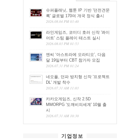
슈퍼플래닛, 웹툰 IP 기반 '던전견문
록' 글로벌 170여 개국 정식 출시
2026.08.04 PM 03:40
라인게임즈, 코미디 호러 신작 '콰이
어트' 스팀 플레이 테스트 실시
2026.08.03 PM 01:53
엔씨 ‘아스트라에 오라티오’, 다음
달 19일부터 CBT 참가자 모집
2026.07.31 PM 01:24
네오플, 던파 방치형 신작 '프로젝트
DL' 개발 착수
2026.07.31 AM 11:03
카카오게임즈, 신작 2.5D
MMORPG '도깨비의세계' 10월 출
시
2026.07.31 AM 10:30
기업정보