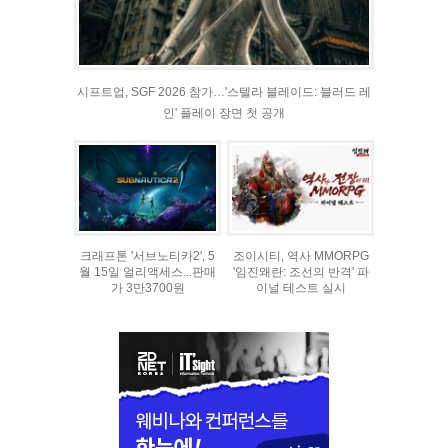
시프트업, SGF 2026 참가…'스텔라 블레이드: 블러드 레
인' 플레이 장면 첫 공개
크래프톤 '서브노티카2', 5
조이시티, 역사 MMORPG
월 15일 얼리액세스...판매
'임진왜란: 조선의 반격' 파
가 3만3700원
이널 테스트 실시