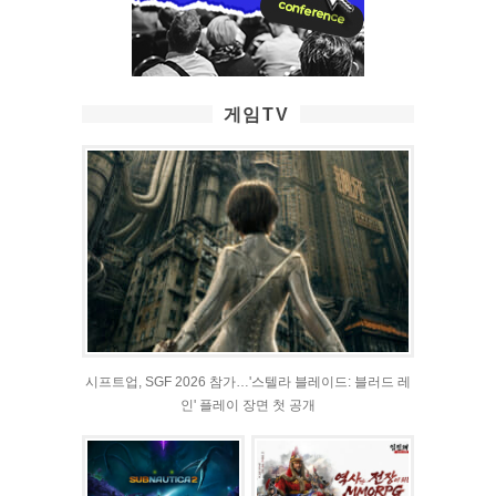
게임TV
시프트업, SGF 2026 참가…'스텔라 블레이드: 블러드 레
인' 플레이 장면 첫 공개