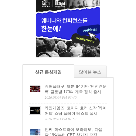
신규 론칭게임
많이본 뉴스
슈퍼플래닛, 웹툰 IP 기반 '던전견문
록' 글로벌 170여 개국 정식 출시
2026.08.04 PM 03:40
라인게임즈, 코미디 호러 신작 '콰이
어트' 스팀 플레이 테스트 실시
2026.08.03 PM 01:53
엔씨 ‘아스트라에 오라티오’, 다음
달 19일부터 CBT 참가자 모집