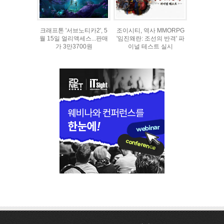
크래프톤 '서브노티카2', 5
조이시티, 역사 MMORPG
월 15일 얼리액세스...판매
'임진왜란: 조선의 반격' 파
가 3만3700원
이널 테스트 실시