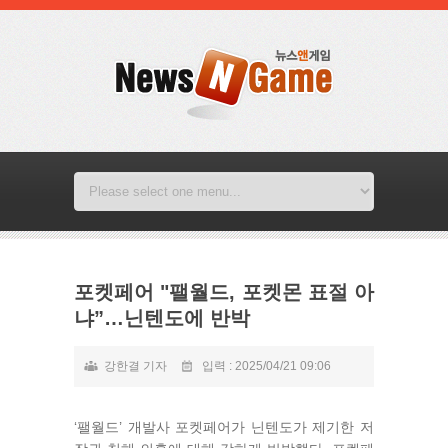
포켓페어 "팰월드, 포켓몬 표절 아
냐”…닌텐도에 반박
강한결 기자
입력 : 2025/04/21 09:06
‘팰월드’ 개발사 포켓페어가 닌텐도가 제기한 저