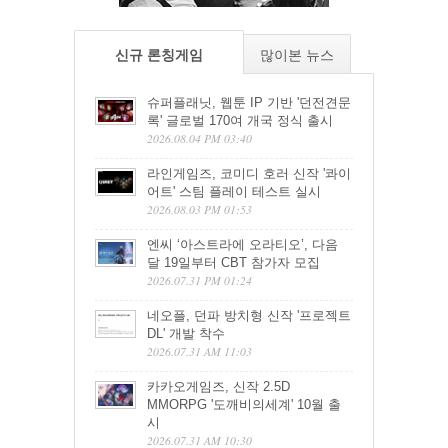
신규 론칭게임
많이본 뉴스
슈퍼플래닛, 웹툰 IP 기반 '던전견문
록' 글로벌 170여 개국 정식 출시
2026.08.04 PM 03:40
라인게임즈, 코미디 호러 신작 '콰이
어트' 스팀 플레이 테스트 실시
2026.08.03 PM 01:53
엔씨 ‘아스트라에 오라티오’, 다음
달 19일부터 CBT 참가자 모집
2026.07.31 PM 01:24
네오플, 던파 방치형 신작 '프로젝트
DL' 개발 착수
2026.07.31 AM 11:03
카카오게임즈, 신작 2.5D
MMORPG '도깨비의세계' 10월 출
시
2026.07.31 AM 10:30