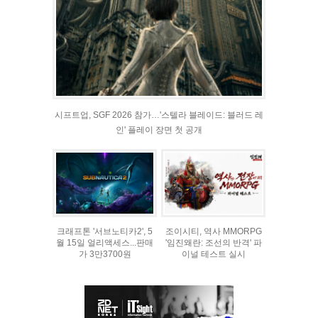
시프트업, SGF 2026 참가…'스텔라 블레이드: 블러드 레
인' 플레이 장면 첫 공개
크래프톤 '서브노티카2', 5
조이시티, 역사 MMORPG
월 15일 얼리액세스...판매
'임진왜란: 조선의 반격' 파
가 3만3700원
이널 테스트 실시