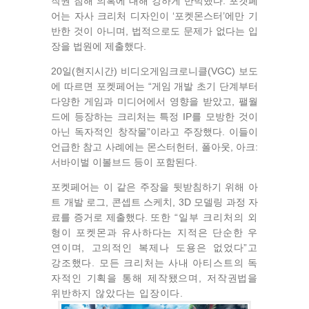
작권 침해 의혹에 대해 강하게 반박했다. 포켓페
어는 자사 크리처 디자인이 ‘포켓몬스터’에만 기
반한 것이 아니며, 법적으로도 문제가 없다는 입
장을 법원에 제출했다.
20일(현지시간) 비디오게임크로니클(VGC) 보도
에 따르면 포켓페어는 “게임 개발 초기 단계부터
다양한 게임과 미디어에서 영향을 받았고, 팰월
드에 등장하는 크리처는 특정 IP를 모방한 것이
아닌 독자적인 창작물”이라고 주장했다. 이들이
언급한 참고 사례에는 몬스터헌터, 폴아웃, 아크:
서바이벌 이볼브드 등이 포함된다.
포켓페어는 이 같은 주장을 뒷받침하기 위해 아
트 개발 로그, 콘셉트 스케치, 3D 모델링 과정 자
료를 증거로 제출했다.
또한 “일부 크리처의 외
형이 포켓몬과 유사하다는 지적은 단순한 우
연이며, 고의적인 복제나 도용은 없었다”고
강조했다. 모든 크리처는 사내 아티스트의 독
자적인 기획을 통해 제작됐으며, 저작권법을
위반하지 않았다는 입장이다.