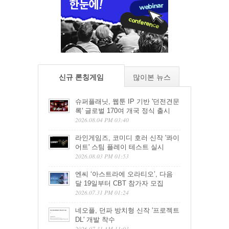
신규 론칭게임
많이본 뉴스
슈퍼플래닛, 웹툰 IP 기반 '던전견문
록' 글로벌 170여 개국 정식 출시
2026.08.04 PM 03:40
라인게임즈, 코미디 호러 신작 '콰이
어트' 스팀 플레이 테스트 실시
2026.08.03 PM 01:53
엔씨 ‘아스트라에 오라티오’, 다음
달 19일부터 CBT 참가자 모집
2026.07.31 PM 01:24
네오플, 던파 방치형 신작 '프로젝트
DL' 개발 착수
2026.07.31 AM 11:03