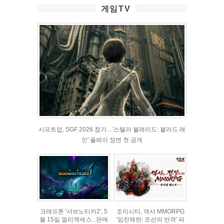
게임TV
시프트업, SGF 2026 참가…'스텔라 블레이드: 블러드 레
인' 플레이 장면 첫 공개
크래프톤 '서브노티카2', 5
조이시티, 역사 MMORPG
월 15일 얼리액세스...판매
'임진왜란: 조선의 반격' 파