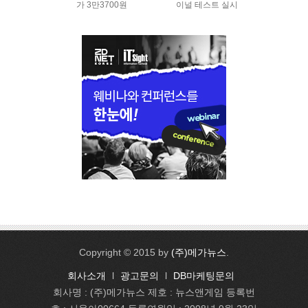
가 3만3700원
이널 테스트 실시
Copyright © 2015 by
(주)메가뉴스
.
회사소개
l
광고문의
l
DB마케팅문의
회사명 : (주)메가뉴스 제호 : 뉴스앤게임 등록번