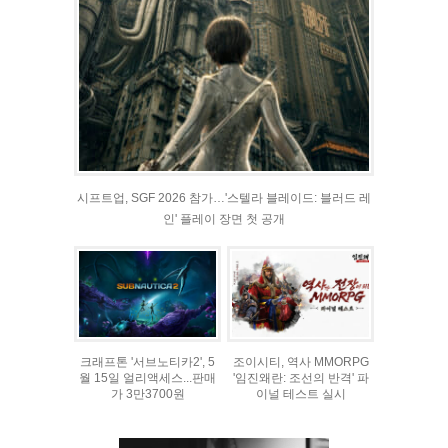
시프트업, SGF 2026 참가…'스텔라 블레이드: 블러드 레
인' 플레이 장면 첫 공개
크래프톤 '서브노티카2', 5
조이시티, 역사 MMORPG
월 15일 얼리액세스...판매
'임진왜란: 조선의 반격' 파
가 3만3700원
이널 테스트 실시