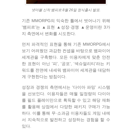
넷마블 신작 뱀피르 8월 26일 정식출시 발표.
기존 MMORPG의 익숙한 틀에서 벗어나기 위해
'뱀피르'는 ▲표현 ▲성장·경쟁 ▲운영이란 3가
지 측면에서 변화를 시도한다.
먼저 파격적인 표현을 통해 기존 MMORPG에서
보기 어려웠던 과감한 컨셉을 바탕으로 뱀파이어
세계관을 구축했다. 모든 이용자에게 맞춘 안전
한 표현이 아닌 '피', '공포', '섹슈얼리티'라는 키
워드를 전면에 내세워 뱀파이어 세계관을 대담하
게 구현한다는 방침이다.
성장과 경쟁의 측면에서는 '다이아 파밍' 시스템
을 선보인다. 이용자들은 매월 일정량의 다이아
를 필드 플레이만으로 획득할 수 있고 해당 재화
를 활용해 상점에서 다양한 패키지 구매가 가능
하다. 이를 통해 무·소과금 이용자들도 게임 내에
서 지속적으로 발전하고 성장하는 경험을 할 수
있다.