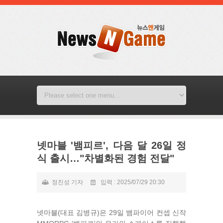
넷마블 '뱀피르', 다음 달 26일 정
식 출시…"차별화된 경험 전달"
정진성 기자
입력 : 2025/07/29 20:30
넷마블(대표 김병규)은 29일 뱀파이어 컨셉 신작