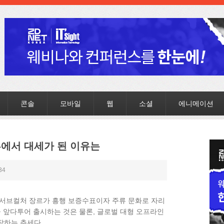
콘솔
모바일
웹
소셜
에니메이션
류에서 대세가 된 이유는
34
 서브컬처 장르가 흥행 보증수표이자 주류 문화로 자리
을 앞다투어 출시하는 것은 물론, 글로벌 대형 오프라인
장하는 추세다.