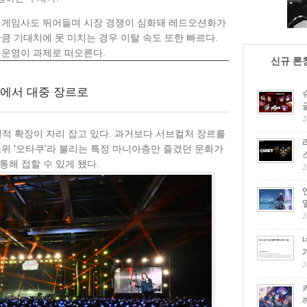
형 게임사도 뛰어들며 시장 경쟁이 심화돼 레드오션화가
큼 기대치에 못 미치는 경우 이탈 속도 또한 빠르다.
 운영이 과제로 떠오른다.
신규 론
에서 대중 장르로
2
질적 확장이 자리 잡고 있다. 과거보다 서브컬처 장르를
소위 '오타쿠'라 불리는 특정 마니아층만 즐겼던 문화가
통해 접할 수 있게 됐다.
2
2
2