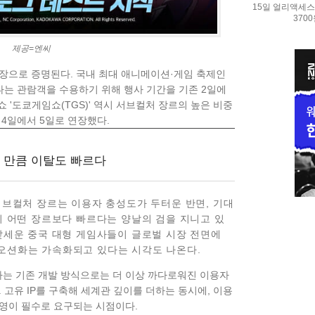
15일 얼리액세스.
370
제공=엔씨
장으로 증명된다. 국내 최대 애니메이션·게임 축제인
늘어나는 관람객을 수용하기 위해 행사 기간을 기존 2일에
 '도쿄게임쇼(TGS)' 역시 서브컬처 장르의 높은 비중
4일에서 5일로 연장했다.
 만큼 이탈도 빠르다
서브컬처 장르는 이용자 충성도가
두터운 반면, 기대
시 어떤 장르보다 빠르다는 양날의 검을 지니고 있
앞세운 중국 대형 게임사들이 글로벌 시장 전면에
오션화는 가속화되고 있다는 시각도 나온다.
는 기존 개발 방식으로는 더 이상 까다로워진 이용자
 고유 IP를 구축해 세계관 깊이를 더하는 동시에, 이용
영이 필수로 요구되는 시점이다.