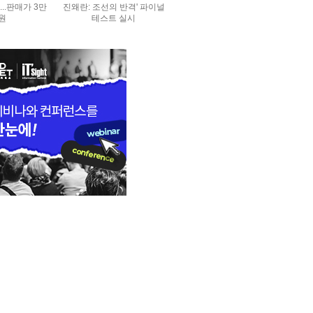
..판매가 3만
진왜란: 조선의 반격' 파이널
0원
테스트 실시