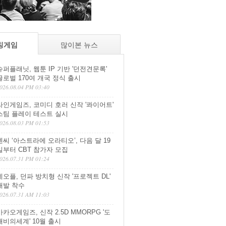
칭게임
많이본 뉴스
슈퍼플래닛, 웹툰 IP 기반 '던전견문록'
글로벌 170여 개국 정식 출시
026.08.04 PM 03:40
라인게임즈, 코미디 호러 신작 '콰이어트'
스팀 플레이 테스트 실시
026.08.03 PM 01:53
엔씨 ‘아스트라에 오라티오’, 다음 달 19
일부터 CBT 참가자 모집
026.07.31 PM 01:24
네오플, 던파 방치형 신작 '프로젝트 DL'
개발 착수
026.07.31 AM 11:03
카카오게임즈, 신작 2.5D MMORPG '도
깨비의세계' 10월 출시