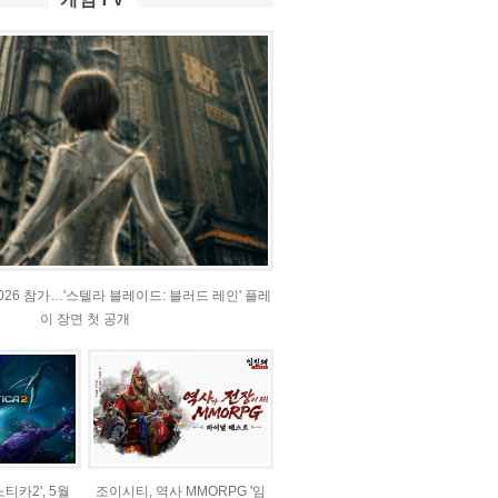
2026 참가…'스텔라 블레이드: 블러드 레인' 플레
이 장면 첫 공개
티카2', 5월
조이시티, 역사 MMORPG '임