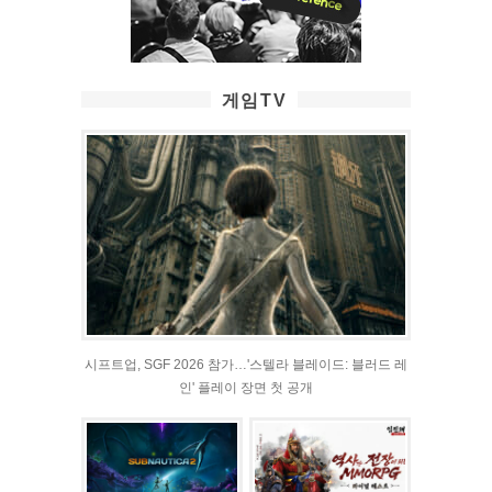
게임TV
시프트업, SGF 2026 참가…'스텔라 블레이드: 블러드 레
인' 플레이 장면 첫 공개