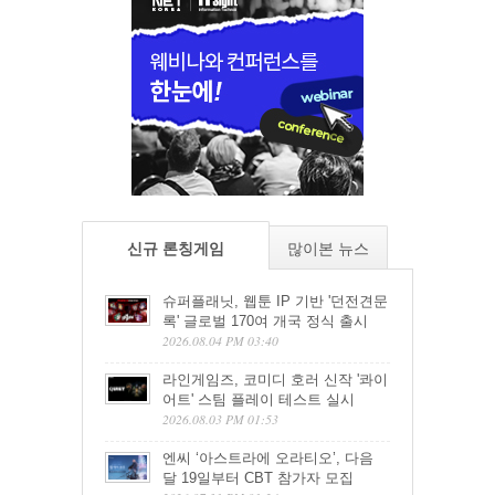
신규 론칭게임
많이본 뉴스
슈퍼플래닛, 웹툰 IP 기반 '던전견문
록' 글로벌 170여 개국 정식 출시
2026.08.04 PM 03:40
라인게임즈, 코미디 호러 신작 '콰이
어트' 스팀 플레이 테스트 실시
2026.08.03 PM 01:53
엔씨 ‘아스트라에 오라티오’, 다음
달 19일부터 CBT 참가자 모집