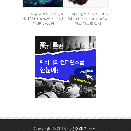
크래프톤 '서브노티카2', 5
조이시티, 역사 MMORPG
월 15일 얼리액세스...판매
'임진왜란: 조선의 반격' 파
가 3만3700원
이널 테스트 실시
Copyright © 2015 by
(주)메가뉴스
.