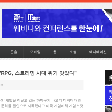
콘솔
모바일
웹
소셜
에니메이션
"RPG, 스트리밍 시대 위기 맞았다”
19
션’ 개발을 이끌고 있는 하마구치 나오키 디렉터가 최
밍 문화를 원인으로 지목했다고 미국 게임매체 게임스팟