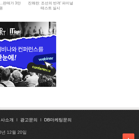
..판매가 3만
진왜란: 조선의 반격' 파이널
0원
테스트 실시
회사소개
l
광고문의
l
DB마케팅문의
0년 12월 20일
▲