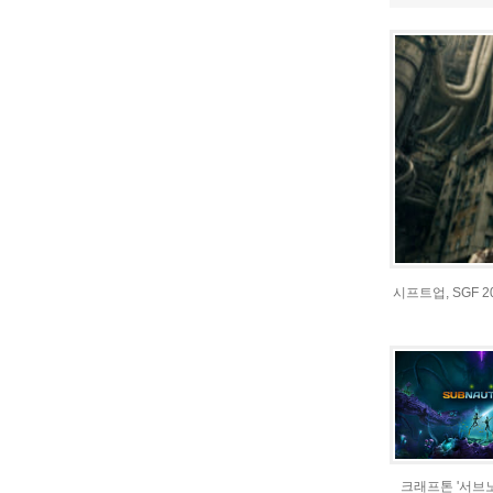
시프트업, SGF 
크래프톤 '서브노