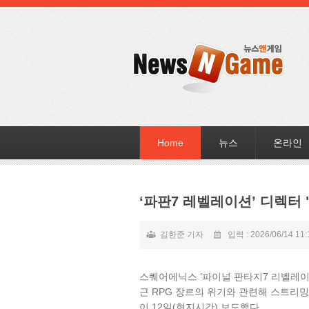
Home
뉴스
온라인
‘파판7 레벨레이션’ 디렉터 
김한준 기자
입력 : 2026/06/14 11:
스퀘어에닉스 ‘파이널 판타지7 리벨레이
근 RPG 장르의 위기와 관련해 스트리
이 12일(현지시간) 보도했다.