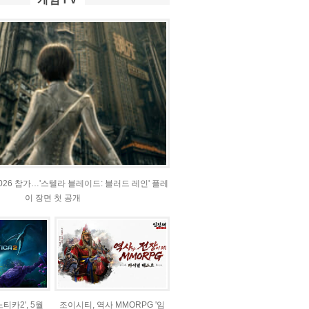
2026 참가…'스텔라 블레이드: 블러드 레인' 플레
이 장면 첫 공개
티카2', 5월
조이시티, 역사 MMORPG '임