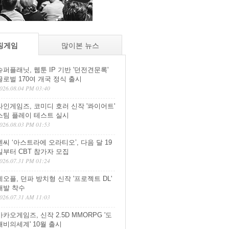
칭게임
많이본 뉴스
슈퍼플래닛, 웹툰 IP 기반 '던전견문록'
글로벌 170여 개국 정식 출시
026.08.04 PM 03:40
라인게임즈, 코미디 호러 신작 '콰이어트'
스팀 플레이 테스트 실시
026.08.03 PM 01:53
엔씨 ‘아스트라에 오라티오’, 다음 달 19
일부터 CBT 참가자 모집
026.07.31 PM 01:24
네오플, 던파 방치형 신작 '프로젝트 DL'
개발 착수
026.07.31 AM 11:03
카카오게임즈, 신작 2.5D MMORPG '도
깨비의세계' 10월 출시