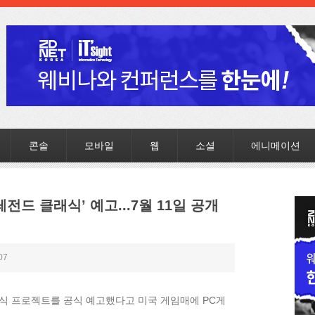
콘솔
모바일
웹
소셜
에니메이션
전드 클래식’ 예고...7월 11일 공개
07
식 프로젝트를 공식 예고했다고 미국 게임매에 PC게