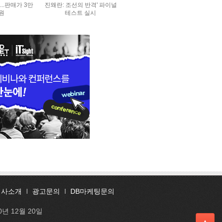
..판매가 3만
진왜란: 조선의 반격' 파이널
0원
테스트 실시
회사소개
l
광고문의
l
DB마케팅문의
0년 12월 20일
▲