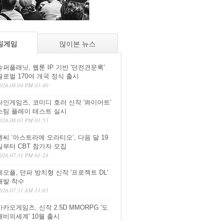
칭게임
많이본 뉴스
슈퍼플래닛, 웹툰 IP 기반 '던전견문록'
글로벌 170여 개국 정식 출시
026.08.04 PM 03:40
라인게임즈, 코미디 호러 신작 '콰이어트'
스팀 플레이 테스트 실시
026.08.03 PM 01:53
엔씨 ‘아스트라에 오라티오’, 다음 달 19
일부터 CBT 참가자 모집
026.07.31 PM 01:24
네오플, 던파 방치형 신작 '프로젝트 DL'
개발 착수
026.07.31 AM 11:03
카카오게임즈, 신작 2.5D MMORPG '도
깨비의세계' 10월 출시