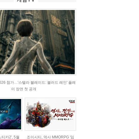
2026 참가…'스텔라 블레이드: 블러드 레인' 플레
이 장면 첫 공개
티카2', 5월
조이시티, 역사 MMORPG '임