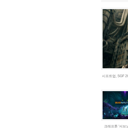
시프트업, SGF 
크래프톤 '서브노