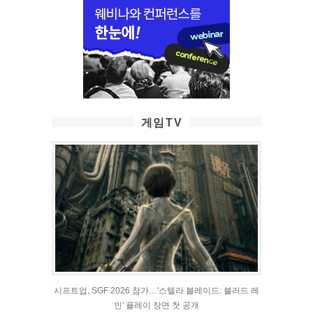
게임TV
시프트업, SGF 2026 참가…'스텔라 블레이드: 블러드 레
인' 플레이 장면 첫 공개