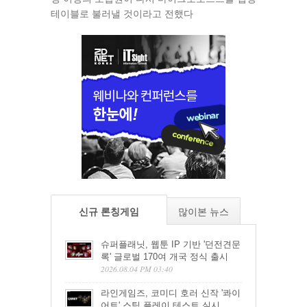
테이블로 불러낼 것이라고 전했다
신규 론칭게임
많이본 뉴스
슈퍼플래닛, 웹툰 IP 기반 '던전견문
록' 글로벌 170여 개국 정식 출시
2026.08.04 PM 03:40
라인게임즈, 코미디 호러 신작 '콰이
어트' 스팀 플레이 테스트 실시