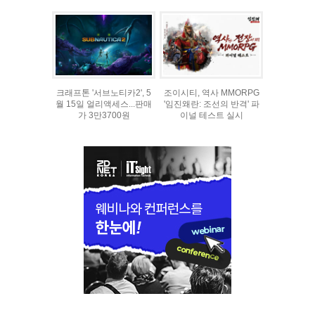
크래프톤 '서브노티카2', 5
조이시티, 역사 MMORPG
월 15일 얼리액세스...판매
'임진왜란: 조선의 반격' 파
가 3만3700원
이널 테스트 실시