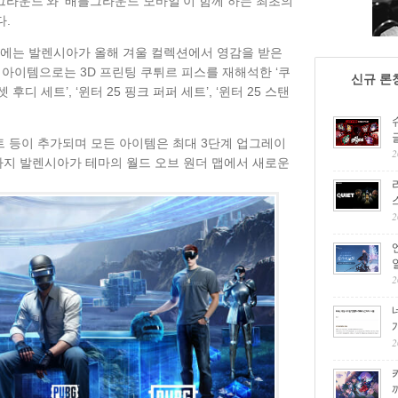
틀그라운드'와 '배틀그라운드 모바일'이 함께 하는 최초의
다.
'에는 발렌시아가 올해 겨울 컬렉션에서 영감을 받은
 아이템으로는 3D 프린팅 쿠튀르 피스를 재해석한 ‘쿠
신규 론
후디 세트’, ‘윈터 25 핑크 퍼퍼 세트’, ‘윈터 25 스탠
트 등이 추가되며 모든 아이템은 최대 3단계 업그레이
2
일까지 발렌시아가 테마의 월드 오브 원더 맵에서 새로운
2
2
2