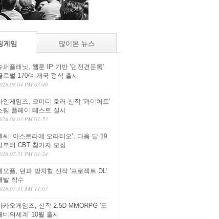
칭게임
많이본 뉴스
슈퍼플래닛, 웹툰 IP 기반 '던전견문록'
글로벌 170여 개국 정식 출시
026.08.04 PM 03:40
라인게임즈, 코미디 호러 신작 '콰이어트'
스팀 플레이 테스트 실시
026.08.03 PM 01:53
엔씨 ‘아스트라에 오라티오’, 다음 달 19
일부터 CBT 참가자 모집
026.07.31 PM 01:24
네오플, 던파 방치형 신작 '프로젝트 DL'
개발 착수
026.07.31 AM 11:03
카카오게임즈, 신작 2.5D MMORPG '도
깨비의세계' 10월 출시