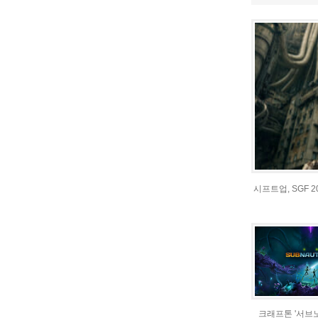
시프트업, SGF 
크래프톤 '서브노