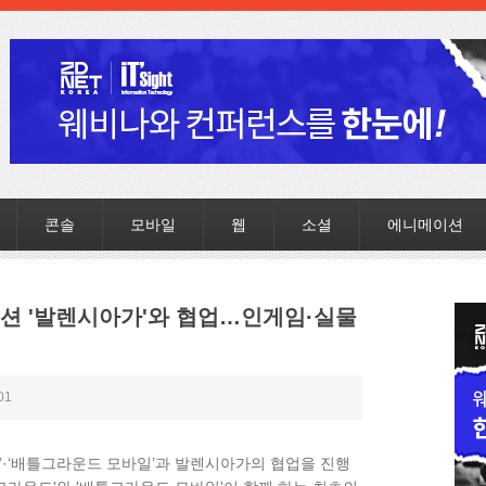
콘솔
모바일
웹
소셜
에니메이션
 패션 '발렌시아가'와 협업…인게임·실물
01
’·‘배틀그라운드 모바일’과 발렌시아가의 협업을 진행