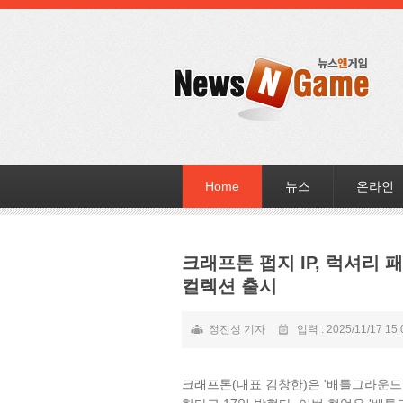
Home
뉴스
온라인
크래프톤 펍지 IP, 럭셔리
컬렉션 출시
정진성 기자
입력 : 2025/11/17 15:
크래프톤(대표 김창한)은 '배틀그라운드