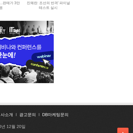
..판매가 3만
진왜란: 조선의 반격' 파이널
0원
테스트 실시
회사소개
l
광고문의
l
DB마케팅문의
0년 12월 20일
▲