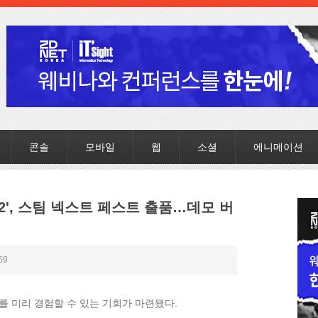
콘솔
모바일
웹
소셜
에니메이션
2', 스팀 넥스트 페스트 출품…데모 버
59
’를 미리 경험할 수 있는 기회가 마련됐다.