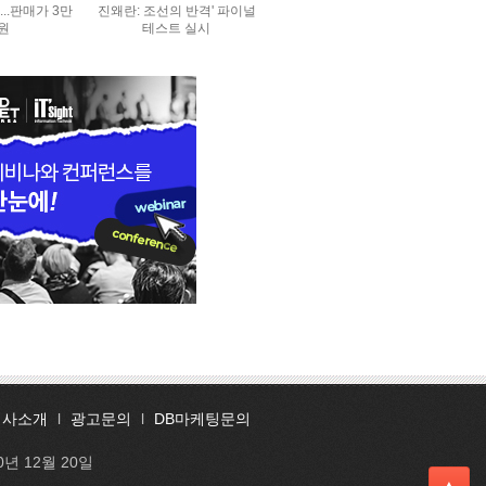
..판매가 3만
진왜란: 조선의 반격' 파이널
0원
테스트 실시
회사소개
l
광고문의
l
DB마케팅문의
0년 12월 20일
▲