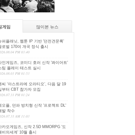
칭게임
많이본 뉴스
슈퍼플래닛, 웹툰 IP 기반 '던전견문록'
글로벌 170여 개국 정식 출시
026.08.04 PM 03:40
라인게임즈, 코미디 호러 신작 '콰이어트'
스팀 플레이 테스트 실시
026.08.03 PM 01:53
엔씨 ‘아스트라에 오라티오’, 다음 달 19
일부터 CBT 참가자 모집
026.07.31 PM 01:24
네오플, 던파 방치형 신작 '프로젝트 DL'
개발 착수
026.07.31 AM 11:03
카카오게임즈, 신작 2.5D MMORPG '도
깨비의세계' 10월 출시