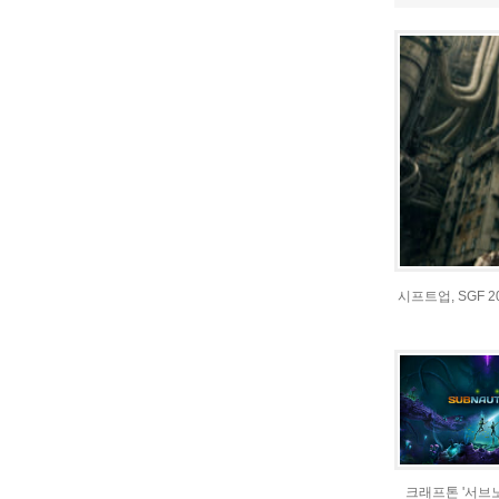
시프트업, SGF 
크래프톤 '서브노