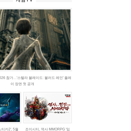
2026 참가…'스텔라 블레이드: 블러드 레인' 플레
이 장면 첫 공개
티카2', 5월
조이시티, 역사 MMORPG '임