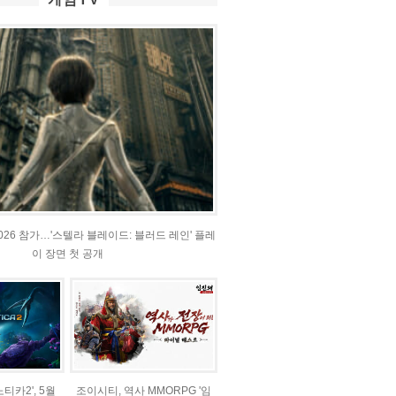
2026 참가…'스텔라 블레이드: 블러드 레인' 플레
이 장면 첫 공개
티카2', 5월
조이시티, 역사 MMORPG '임