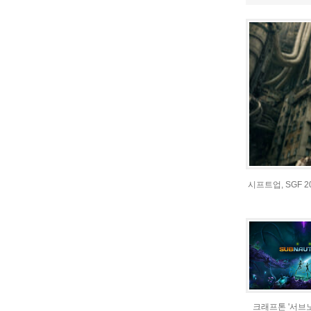
시프트업, SGF 
크래프톤 '서브노