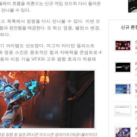
플레이 흐름을 뒤흔드는 신규 게임 모드와 다시 돌아온
 만나볼 수 있다.
모드 목록에서 점령을 다시 만나볼 수 있다. 이번 모
신규 론
함과 편안함을 제공한다. 또
최신 영웅, 밸런스 변경,
하다.
미기 아이템도 선보였다
.
마그마 타이탄 둠피스트
ist) 신화 영웅 스킨은 원초적인 힘과 지배력을 콘셉트로 4
2
용자 지정 기술 VFX와 고유 음향 효과가 적용돼
2
2
2
해킹 점령 등 담은 20시즌 미드시즌 업데이트.(제공=블리자드)