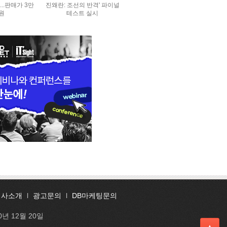
..판매가 3만
진왜란: 조선의 반격' 파이널
0원
테스트 실시
회사소개
l
광고문의
l
DB마케팅문의
0년 12월 20일
▲