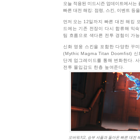
오늘 적용된 미드시즌 업데이트에서는 
빠른 대전 해킹: 점령, 스킨, 이벤트 등을
먼저 오는
12일까지 빠른 대전 해킹 
드에는
기존 전장
이 다시 합류해
익숙
팀 흐름으로 색다른
전투
경험이 가능
신화 영웅 스킨을 포함한 다양한 꾸
(Mythic Magma Titan Doomf
단계
업그레이드를 통해
변화한다. 사
전투
몰입감도 한층 높여준다.
오버워치2, 승부 셔플과 돌아온 빠른 대전 