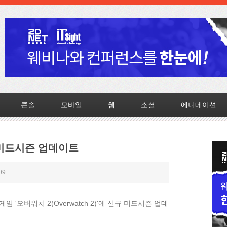
콘솔
모바일
웹
소셜
에니메이션
 미드시즌 업데이트
09
'오버워치 2(Overwatch 2)'에 신규 미드시즌 업데