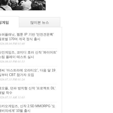
칭게임
많이본 뉴스
슈퍼플래닛, 웹툰 IP 기반 '던전견문록'
글로벌 170여 개국 정식 출시
026.08.04 PM 03:40
라인게임즈, 코미디 호러 신작 '콰이어트'
스팀 플레이 테스트 실시
026.08.03 PM 01:53
엔씨 ‘아스트라에 오라티오’, 다음 달 19
일부터 CBT 참가자 모집
026.07.31 PM 01:24
네오플, 던파 방치형 신작 '프로젝트 DL'
개발 착수
026.07.31 AM 11:03
카카오게임즈, 신작 2.5D MMORPG '도
깨비의세계' 10월 출시