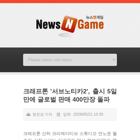
크래프톤 '서브노티카2', 출시 5일
만에 글로벌 판매 400만장 돌파
정진성 기자
입력 : 2026/05/21 10:35
크래프톤 산하 크리에이티브 스튜디오 언노운 월