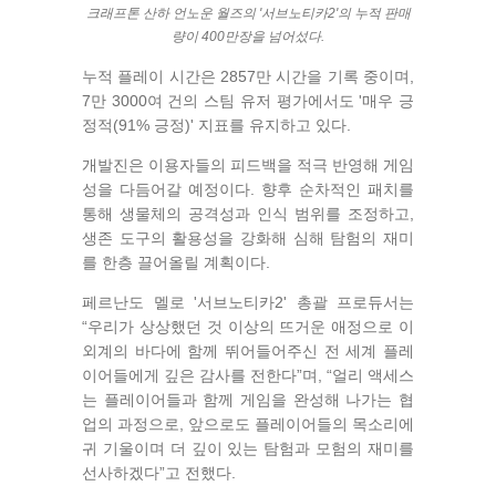
크래프톤 산하 언노운 월즈의 '서브노티카2'의 누적 판매
량이 400만장을 넘어섰다.
누적 플레이 시간은 2857만 시간을 기록 중이며,
7만 3000여 건의 스팀 유저 평가에서도 '매우 긍
정적(91% 긍정)' 지표를 유지하고 있다.
개발진은 이용자들의 피드백을 적극 반영해 게임
성을 다듬어갈 예정이다. 향후 순차적인 패치를
통해 생물체의 공격성과 인식 범위를 조정하고,
생존 도구의 활용성을 강화해 심해 탐험의 재미
를 한층 끌어올릴 계획이다.
페르난도 멜로 '서브노티카2' 총괄 프로듀서는
“우리가 상상했던 것 이상의 뜨거운 애정으로 이
외계의 바다에 함께 뛰어들어주신 전 세계 플레
이어들에게 깊은 감사를 전한다”며, “얼리 액세스
는 플레이어들과 함께 게임을 완성해 나가는 협
업의 과정으로, 앞으로도 플레이어들의 목소리에
귀 기울이며 더 깊이 있는 탐험과 모험의 재미를
선사하겠다”고 전했다.