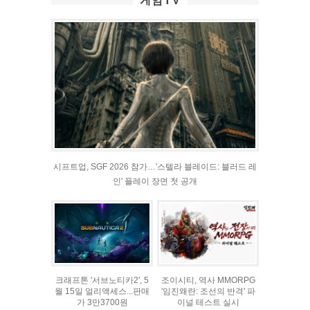
게임TV
시프트업, SGF 2026 참가…'스텔라 블레이드: 블러드 레
인' 플레이 장면 첫 공개
크래프톤 '서브노티카2', 5
조이시티, 역사 MMORPG
월 15일 얼리액세스...판매
'임진왜란: 조선의 반격' 파
가 3만3700원
이널 테스트 실시