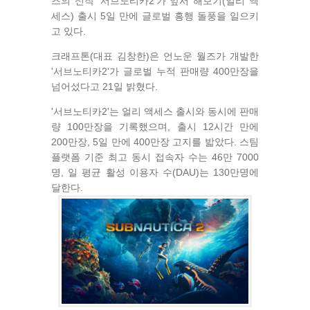
즈의 신작 '서브노티카2'가 앞서 해보기(얼리 액
세스) 출시 5일 만에 글로벌 흥행 돌풍을 일으키
고 있다.
크래프톤(대표 김창한)은 언노운 월즈가 개발한
'서브노티카2'가 글로벌 누적 판매량 400만장을
넘어섰다고 21일 밝혔다.
'서브노티카2'는 얼리 액세스 출시와 동시에 판매
량 100만장을 기록했으며, 출시 12시간 만에
200만장, 5일 만에 400만장 고지를 밟았다. 스팀
플랫폼 기준 최고 동시 접속자 수는 46만 7000
명, 일 평균 활성 이용자 수(DAU)는 130만명에
달한다.