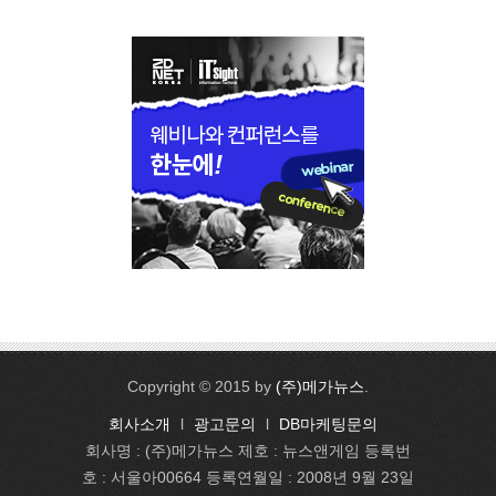
Copyright © 2015 by
(주)메가뉴스
.
회사소개
l
광고문의
l
DB마케팅문의
회사명 : (주)메가뉴스 제호 : 뉴스앤게임 등록번
호 : 서울아00664 등록연월일 : 2008년 9월 23일