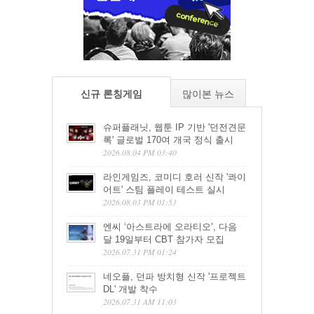
신규 론칭게임
많이본 뉴스
슈퍼플래닛, 웹툰 IP 기반 '던전견문
록' 글로벌 170여 개국 정식 출시
2026.08.04 PM 03:40
라인게임즈, 코미디 호러 신작 '콰이
어트' 스팀 플레이 테스트 실시
2026.08.03 PM 01:53
엔씨 ‘아스트라에 오라티오’, 다음
달 19일부터 CBT 참가자 모집
2026.07.31 PM 01:24
네오플, 던파 방치형 신작 '프로젝트
DL' 개발 착수
2026.07.31 AM 11:03