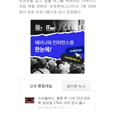
포켓몬을 잡고 실물 태그를 획득하는 아케이드
게임 체험 콘텐츠 '포켓몬태그스타'는 1회 1500
원의 유료 프로그램으로 상시 운영됐다.
신규 론칭게임
많이본 뉴스
슈퍼플래닛, 웹툰 IP 기반 '던전견문
록' 글로벌 170여 개국 정식 출시
2026.08.04 PM 03:40