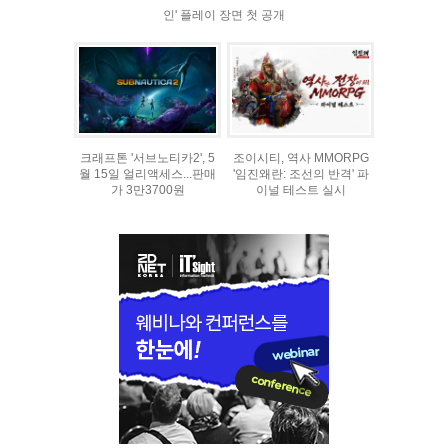
인' 플레이 장면 첫 공개
크래프톤 '서브노티카2', 5
조이시티, 역사 MMORPG
월 15일 얼리액세스...판매
'임진왜란: 조선의 반격' 파
가 3만3700원
이널 테스트 실시