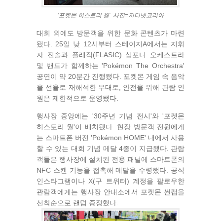
'포켓몬 히스토리 월'. 사진=지디넷코리아
대회 외에도 방문객을 위한 문화 콘텐츠가 마련
됐다. 25일 낮 12시부터 스테이지A에서는 지휘
자 진솔과 플래직(FLASIC) 심포니 오케스트라
및 밴드가 함께하는 'Pokémon The Orchestra'
공연이 약 20분간 진행됐다. 포켓몬 게임 속 음악
을 선율로 재해석한 무대로, 안전을 위해 관람 인
원은 제한적으로 운영됐다.
행사장 중앙에는 '30주년 기념 전시'와 '포켓몬
히스토리 월'이 배치됐다. 현장 방문객 전원에게
는 스마트폰 버전 'Pokémon HOME' 내에서 사용
할 수 있는 대회 기념 메달 4종이 지급됐다. 관람
객들은 행사장에 설치된 전용 패널에 스마트폰의
NFC 스캔 기능을 접촉해 메달을 수령했다. 공식
인스타그램이나 X(구 트위터) 계정을 팔로우한
관람객에게는 행사장 안내소에서 포켓몬 썬캡을
선착순으로 랜덤 증정했다.