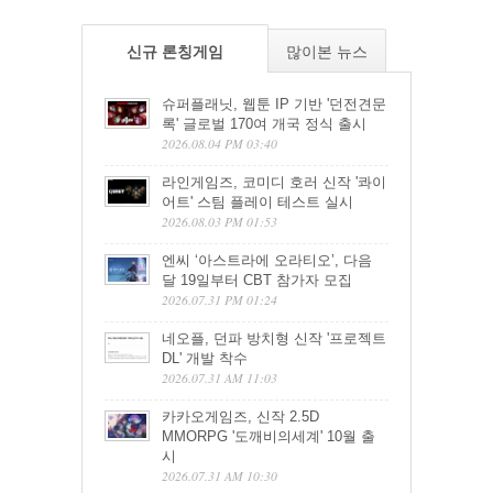
신규 론칭게임
많이본 뉴스
슈퍼플래닛, 웹툰 IP 기반 '던전견문
록' 글로벌 170여 개국 정식 출시
2026.08.04 PM 03:40
라인게임즈, 코미디 호러 신작 '콰이
어트' 스팀 플레이 테스트 실시
2026.08.03 PM 01:53
엔씨 ‘아스트라에 오라티오’, 다음
달 19일부터 CBT 참가자 모집
2026.07.31 PM 01:24
네오플, 던파 방치형 신작 '프로젝트
DL' 개발 착수
2026.07.31 AM 11:03
카카오게임즈, 신작 2.5D
MMORPG '도깨비의세계' 10월 출
시
2026.07.31 AM 10:30