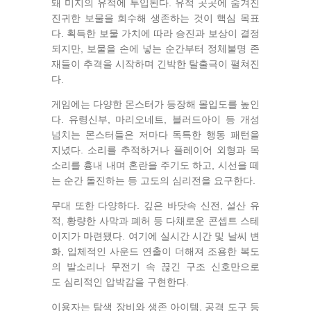
돼 미지의 유적에 투입된다. 유적 곳곳에 숨겨진
진귀한 보물을 회수해 생존하는 것이 핵심 목표
다. 획득한 보물 가치에 따라 승진과 보상이 결정
되지만, 보물을 손에 넣는 순간부터 정체불명 존
재들이 추격을 시작하며 긴박한 탈출극이 펼쳐진
다.
게임에는 다양한 몬스터가 등장해 몰입도를 높인
다. 유령신부, 마리오네트, 블러드아이 등 개성
넘치는 몬스터들은 저마다 독특한 행동 패턴을
지녔다. 소리를 추적하거나 플레이어 외형과 목
소리를 흉내 내며 혼란을 주기도 하고, 시선을 떼
는 순간 돌진하는 등 고도의 심리전을 요구한다.
무대 또한 다양하다. 깊은 바닷속 신전, 설산 유
적, 황량한 사막과 폐허 등 다채로운 콘셉트 스테
이지가 마련됐다. 여기에 실시간 시간 및 날씨 변
화, 입체적인 사운드 연출이 더해져 조용한 복도
의 발소리나 무전기 속 끊긴 구조 신호만으로
도 심리적인 압박감을 구현한다.
이용자는 탐색 장비와 생존 아이템, 공격 도구 등