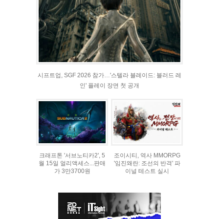
시프트업, SGF 2026 참가…'스텔라 블레이드: 블러드 레
인' 플레이 장면 첫 공개
크래프톤 '서브노티카2', 5
조이시티, 역사 MMORPG
월 15일 얼리액세스...판매
'임진왜란: 조선의 반격' 파
가 3만3700원
이널 테스트 실시