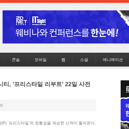
콘솔
모바일
웹
소셜
에니메이션
티, '프리스타일 리부트' 22일 사전
30
IP) '프리스타일'의 정통성을 계승한 신작이 돌아온다.