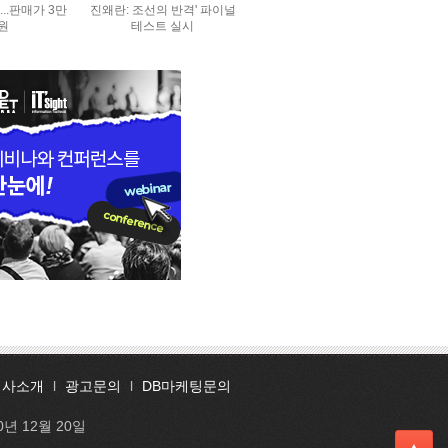
..판매가 3만
진왜란: 조선의 반격' 파이널
0원
테스트 실시
회사소개
l
광고문의
l
DB마케팅문의
0년 12월 20일
▲