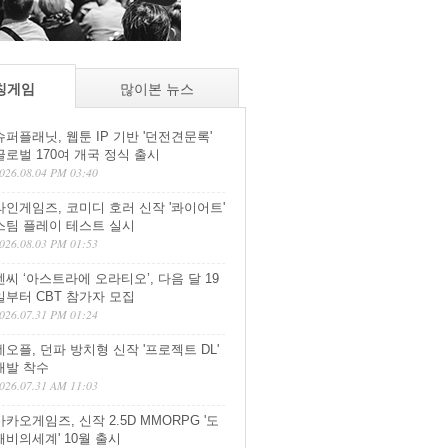
칭게임
많이본 뉴스
슈퍼플래닛, 웹툰 IP 기반 '던전견문록'
글로벌 170여 개국 정식 출시
026.08.04 PM 03:40
라인게임즈, 코미디 호러 신작 '콰이어트'
스팀 플레이 테스트 실시
026.08.03 PM 01:53
엔씨 ‘아스트라에 오라티오’, 다음 달 19
일부터 CBT 참가자 모집
026.07.31 PM 01:24
네오플, 던파 방치형 신작 '프로젝트 DL'
개발 착수
026.07.31 AM 11:03
카카오게임즈, 신작 2.5D MMORPG '도
깨비의세계' 10월 출시