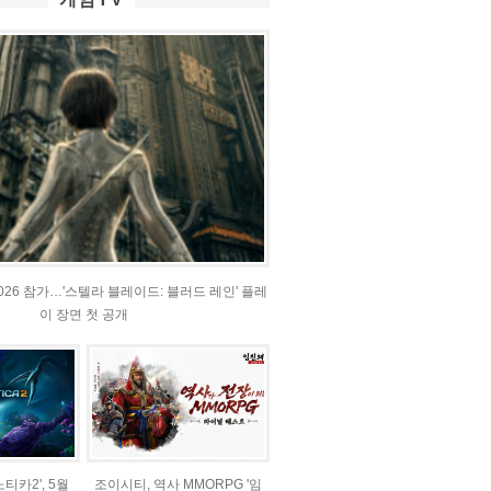
2026 참가…'스텔라 블레이드: 블러드 레인' 플레
이 장면 첫 공개
티카2', 5월
조이시티, 역사 MMORPG '임