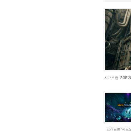
시프트업, SGF 
크래프톤 '서브노