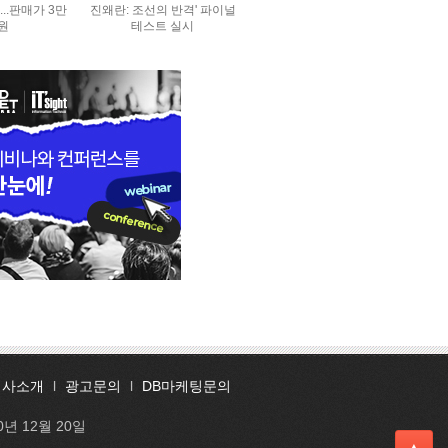
..판매가 3만
진왜란: 조선의 반격' 파이널
0원
테스트 실시
회사소개
l
광고문의
l
DB마케팅문의
0년 12월 20일
▲