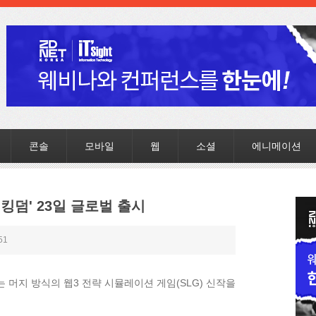
콘솔
모바일
웹
소셜
에니메이션
 킹덤' 23일 글로벌 출시
51
머지 방식의 웹3 전략 시뮬레이션 게임(SLG) 신작을