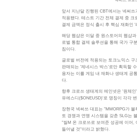
넥써쓰, 프로스
앞서 지난달 진행된 CBT에서는 넥써쓰가
적용됐다. 테스트 기간 전체 결제 중 크
결제 금액은 정식 출시 후 핵심 재화인 
해당 웹샵은 이달 중 원스토어의 웹샵과 통
로벌 통합 결제 솔루션을 통해 국가 구
침이다.
글로벌 버전에 적용되는 토크노믹스 구조도
판매되는 '제네시스 박스'로만 획득할 
용자는 이를 게임 내 재화나 생태계 공통
다.
향후 크로쓰 생태계의 메인넷은 '원체인', 
유에스디($ONEUSD)'로 명칭이 각각 
장현국 넥써쓰 대표는 "MMORPG가 
토 경쟁과 연맹 시스템을 갖춘 SLG는 
"씰M 온 크로쓰로 보여준 성공에 이어,
들어낼 것"이라고 밝혔다.