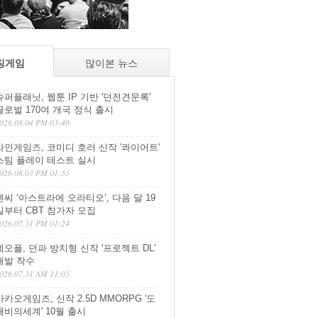
칭게임
많이본 뉴스
슈퍼플래닛, 웹툰 IP 기반 '던전견문록'
글로벌 170여 개국 정식 출시
026.08.04 PM 03:40
라인게임즈, 코미디 호러 신작 '콰이어트'
스팀 플레이 테스트 실시
026.08.03 PM 01:53
엔씨 ‘아스트라에 오라티오’, 다음 달 19
일부터 CBT 참가자 모집
026.07.31 PM 01:24
네오플, 던파 방치형 신작 '프로젝트 DL'
개발 착수
026.07.31 AM 11:03
카카오게임즈, 신작 2.5D MMORPG '도
깨비의세계' 10월 출시