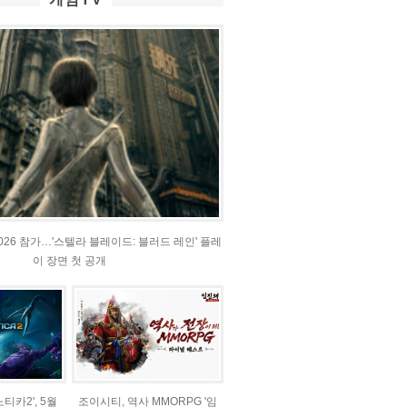
2026 참가…'스텔라 블레이드: 블러드 레인' 플레
이 장면 첫 공개
티카2', 5월
조이시티, 역사 MMORPG '임