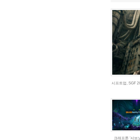
시프트업, SGF 
크래프톤 '서브노