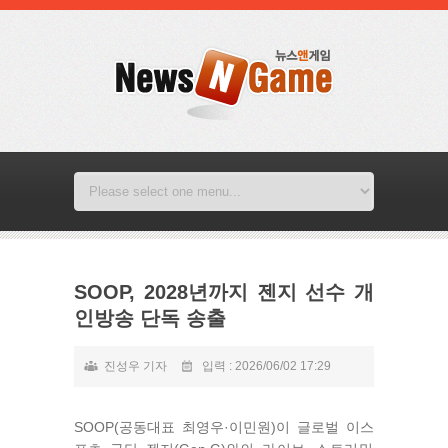
SOOP, 2028년까지 젠지 선수 개
인방송 단독 송출
진성우 기자
입력 : 2026/06/02 17:29
SOOP(공동대표 최영우·이민원)이 글로벌 이스