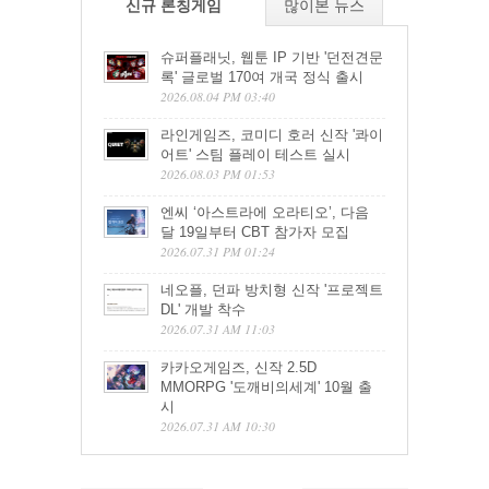
신규 론칭게임
많이본 뉴스
슈퍼플래닛, 웹툰 IP 기반 '던전견문
록' 글로벌 170여 개국 정식 출시
2026.08.04 PM 03:40
라인게임즈, 코미디 호러 신작 '콰이
어트' 스팀 플레이 테스트 실시
2026.08.03 PM 01:53
엔씨 ‘아스트라에 오라티오’, 다음
달 19일부터 CBT 참가자 모집
2026.07.31 PM 01:24
네오플, 던파 방치형 신작 '프로젝트
DL' 개발 착수
2026.07.31 AM 11:03
카카오게임즈, 신작 2.5D
MMORPG '도깨비의세계' 10월 출
시
2026.07.31 AM 10:30