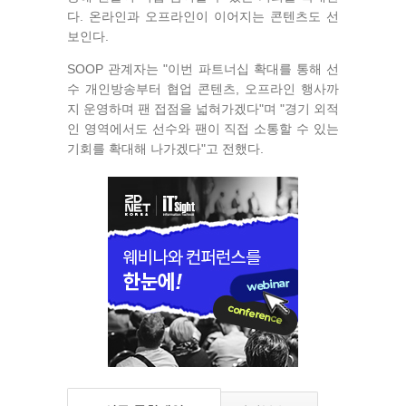
다. 온라인과 오프라인이 이어지는 콘텐츠도 선
보인다.
SOOP 관계자는 "이번 파트너십 확대를 통해 선
수 개인방송부터 협업 콘텐츠, 오프라인 행사까
지 운영하며 팬 접점을 넓혀가겠다"며 "경기 외적
인 영역에서도 선수와 팬이 직접 소통할 수 있는
기회를 확대해 나가겠다"고 전했다.