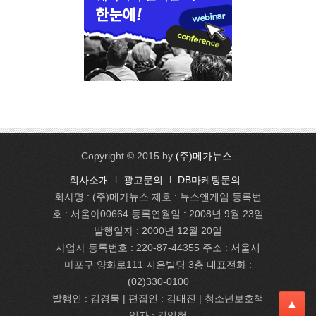
Copyright © 2015 by
(주)메가뉴스
.
회사소개
l
광고문의
l
DB마케팅문의
회사명 : (주)메가뉴스 제호 : 뉴스앤게임 등록번
호 : 서울아00664 등록연월일 : 2008년 9월 23일
발행일자 : 2000년 12월 20일
사업자 등록번호 : 220-87-44355 주소 : 서울시
마포구 양화로111 지은빌딩 3층 대표전화 :
(02)330-0100
발행인 : 김경묵 | 편집인 : 김태진
| 청소년보호책
▲
임자 : 김익현