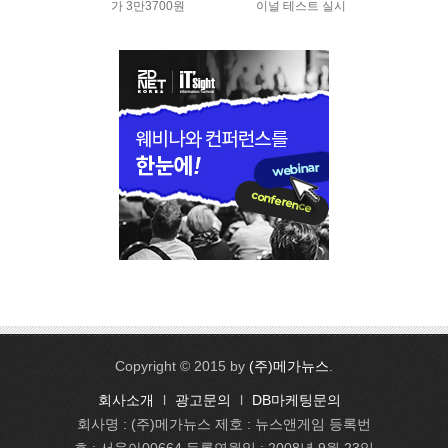
가 3만3700원
이널 테스트 실시
Copyright © 2015 by
(주)메가뉴스
.
회사소개
l
광고문의
l
DB마케팅문의
회사명 : (주)메가뉴스 제호 : 뉴스앤게임 등록번
호 : 서울아00664 등록연월일 : 2008년 9월 23일