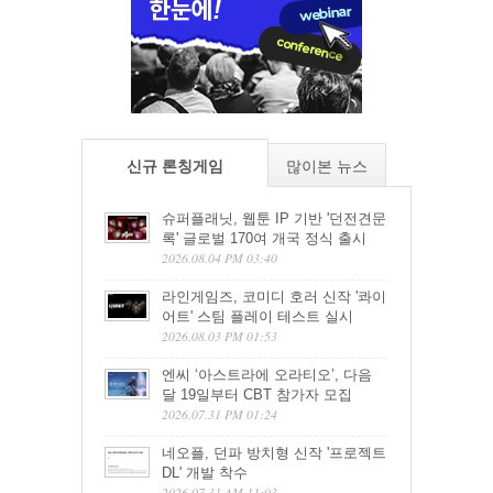
신규 론칭게임
많이본 뉴스
슈퍼플래닛, 웹툰 IP 기반 '던전견문
록' 글로벌 170여 개국 정식 출시
2026.08.04 PM 03:40
라인게임즈, 코미디 호러 신작 '콰이
어트' 스팀 플레이 테스트 실시
2026.08.03 PM 01:53
엔씨 ‘아스트라에 오라티오’, 다음
달 19일부터 CBT 참가자 모집
2026.07.31 PM 01:24
네오플, 던파 방치형 신작 '프로젝트
DL' 개발 착수
2026.07.31 AM 11:03