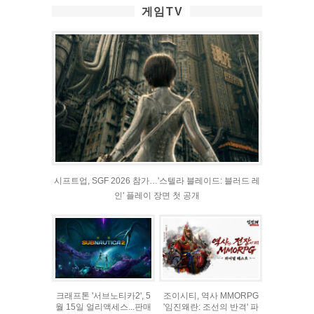
게임TV
시프트업, SGF 2026 참가…'스텔라 블레이드: 블러드 레
인' 플레이 장면 첫 공개
크래프톤 '서브노티카2', 5
조이시티, 역사 MMORPG
월 15일 얼리액세스...판매
'임진왜란: 조선의 반격' 파