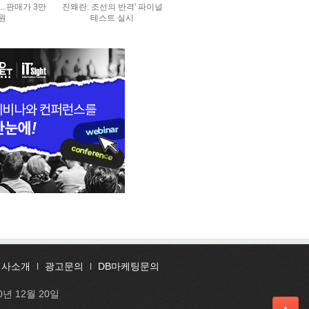
..판매가 3만
진왜란: 조선의 반격' 파이널
0원
테스트 실시
회사소개
l
광고문의
l
DB마케팅문의
0년 12월 20일
▲