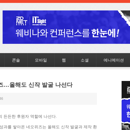
콘솔
모바일
웹
소셜
에니메이션
즈…올해도 신작 발굴 나선다
46
 든든한 후원자 역할에 나선다.
성과를 쌓아온 네오위즈는 올해도 신작 발굴과 제작 환