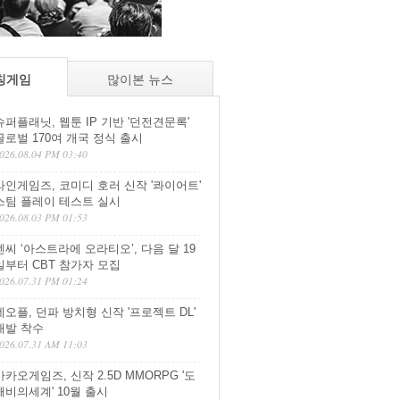
칭게임
많이본 뉴스
슈퍼플래닛, 웹툰 IP 기반 '던전견문록'
글로벌 170여 개국 정식 출시
026.08.04 PM 03:40
라인게임즈, 코미디 호러 신작 '콰이어트'
스팀 플레이 테스트 실시
026.08.03 PM 01:53
엔씨 ‘아스트라에 오라티오’, 다음 달 19
일부터 CBT 참가자 모집
026.07.31 PM 01:24
네오플, 던파 방치형 신작 '프로젝트 DL'
개발 착수
026.07.31 AM 11:03
카카오게임즈, 신작 2.5D MMORPG '도
깨비의세계' 10월 출시