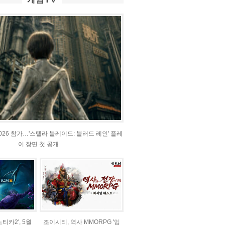
2026 참가…'스텔라 블레이드: 블러드 레인' 플레
이 장면 첫 공개
티카2', 5월
조이시티, 역사 MMORPG '임