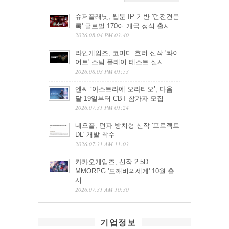
슈퍼플래닛, 웹툰 IP 기반 '던전견문
록' 글로벌 170여 개국 정식 출시
2026.08.04 PM 03:40
라인게임즈, 코미디 호러 신작 '콰이
어트' 스팀 플레이 테스트 실시
2026.08.03 PM 01:53
엔씨 ‘아스트라에 오라티오’, 다음
달 19일부터 CBT 참가자 모집
2026.07.31 PM 01:24
네오플, 던파 방치형 신작 '프로젝트
DL' 개발 착수
2026.07.31 AM 11:03
카카오게임즈, 신작 2.5D
MMORPG '도깨비의세계' 10월 출
시
2026.07.31 AM 10:30
기업정보