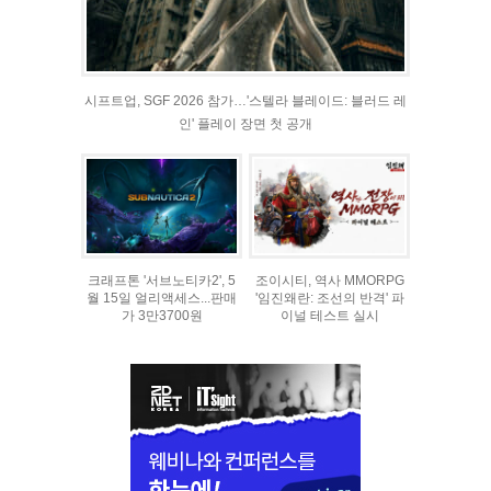
시프트업, SGF 2026 참가…'스텔라 블레이드: 블러드 레
인' 플레이 장면 첫 공개
크래프톤 '서브노티카2', 5
조이시티, 역사 MMORPG
월 15일 얼리액세스...판매
'임진왜란: 조선의 반격' 파
가 3만3700원
이널 테스트 실시