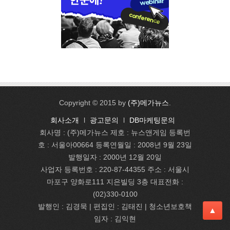
Copyright © 2015 by
(주)메가뉴스
.
회사소개
l
광고문의
l
DB마케팅문의
회사명 : (주)메가뉴스 제호 : 뉴스앤게임 등록번
호 : 서울아00664 등록연월일 : 2008년 9월 23일
발행일자 : 2000년 12월 20일
사업자 등록번호 : 220-87-44355 주소 : 서울시
마포구 양화로111 지은빌딩 3층 대표전화 :
(02)330-0100
발행인 : 김경묵 | 편집인 : 김태진
| 청소년보호책
▲
임자 : 김익현