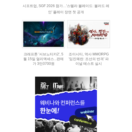
시프트업, SGF 2026 참가…'스텔라 블레이드: 블러드 레
인' 플레이 장면 첫 공개
크래프톤 '서브노티카2', 5
조이시티, 역사 MMORPG
월 15일 얼리액세스...판매
'임진왜란: 조선의 반격' 파
가 3만3700원
이널 테스트 실시